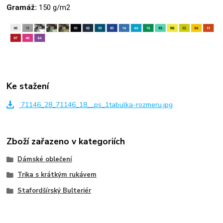
Gramáž:
150 g/m2
Ke stažení
71146_28_71146_18__ps_1tabulka-rozmeru.jpg
Zboží zařazeno v kategoriích
Dámské oblečení
Trika s krátkým rukávem
Stafordšírský Bulteriér