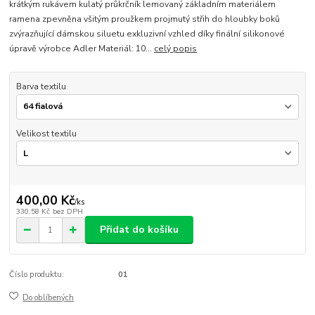
krátkým rukávem kulatý průkrčník lemovaný základním materiálem
ramena zpevněna všitým proužkem projmutý střih do hloubky boků
zvýrazňující dámskou siluetu exkluzivní vzhled díky finální silikonové
úpravě výrobce Adler Materiál: 10...
celý popis
Barva textilu
Velikost textilu
400,00 Kč
/
ks
330,58 Kč
bez DPH
Přidat do košíku
Číslo produktu:
01
Do oblíbených