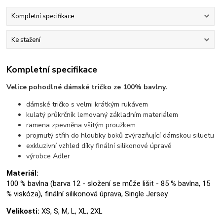
Kompletní specifikace
Ke stažení
Kompletní specifikace
Velice pohodlné dámské tričko ze 100% bavlny.
dámské tričko s velmi krátkým rukávem
kulatý průkrčník lemovaný základním materiálem
ramena zpevněna všitým proužkem
projmutý střih do hloubky boků zvýrazňující dámskou siluetu
exkluzivní vzhled díky finální silikonové úpravě
výrobce Adler
Materiál:
100 % bavlna (barva 12 - složení se může lišit - 85 % bavlna, 15
% viskóza), finální silikonová úprava, Single Jersey
Velikosti:
XS, S, M, L, XL, 2XL