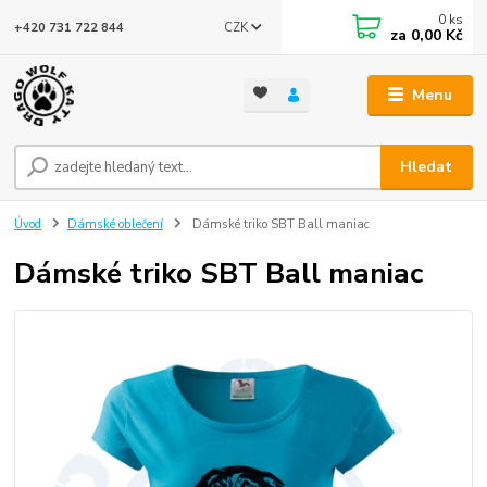
0
ks
CZK
+420 731 722 844
za
0,00 Kč
Menu
Hledat
Úvod
Dámské oblečení
Dámské triko SBT Ball maniac
Dámské triko SBT Ball maniac