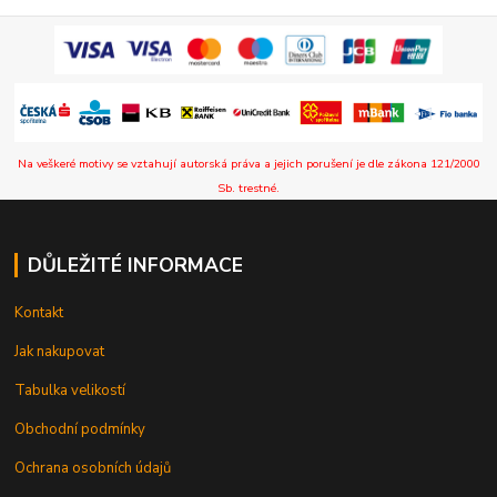
Na veškeré motivy se vztahují autorská práva a jejich porušení je dle zákona 121/2000
Sb. trestné.
DŮLEŽITÉ INFORMACE
Kontakt
Jak nakupovat
Tabulka velikostí
Obchodní podmínky
Ochrana osobních údajů