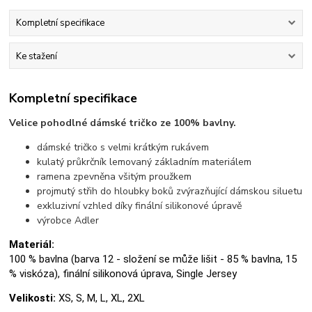
Kompletní specifikace
Ke stažení
Kompletní specifikace
Velice pohodlné dámské tričko ze 100% bavlny.
dámské tričko s velmi krátkým rukávem
kulatý průkrčník lemovaný základním materiálem
ramena zpevněna všitým proužkem
projmutý střih do hloubky boků zvýrazňující dámskou siluetu
exkluzivní vzhled díky finální silikonové úpravě
výrobce Adler
Materiál:
100 % bavlna (barva 12 - složení se může lišit - 85 % bavlna, 15
% viskóza), finální silikonová úprava, Single Jersey
Velikosti:
XS, S, M, L, XL, 2XL