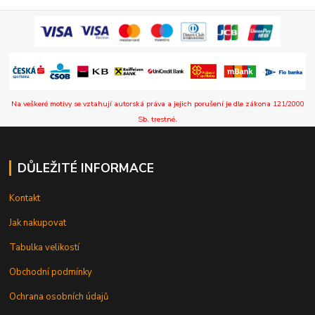
Na veškeré motivy se vztahují autorská práva a jejich porušení je dle zákona 121/2000
Sb. trestné.
DŮLEŽITÉ INFORMACE
Kontakt
Jak nakupovat
Tabulka velikostí
Obchodní podmínky
Ochrana osobních údajů