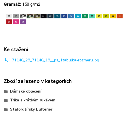
Gramáž:
150 g/m2
Ke stažení
71146_28_71146_18__ps_1tabulka-rozmeru.jpg
Zboží zařazeno v kategoriích
Dámské oblečení
Trika s krátkým rukávem
Stafordšírský Bulteriér