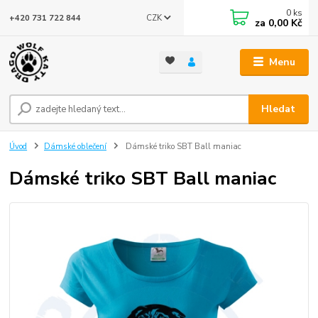
0
ks
CZK
+420 731 722 844
za
0,00 Kč
Menu
Hledat
Úvod
Dámské oblečení
Dámské triko SBT Ball maniac
Dámské triko SBT Ball maniac