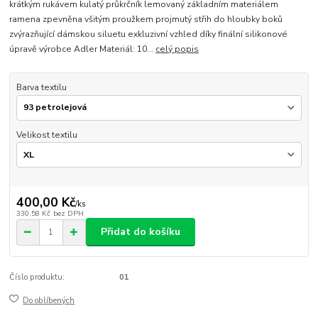
krátkým rukávem kulatý průkrčník lemovaný základním materiálem
ramena zpevněna všitým proužkem projmutý střih do hloubky boků
zvýrazňující dámskou siluetu exkluzivní vzhled díky finální silikonové
úpravě výrobce Adler Materiál: 10...
celý popis
Barva textilu
Velikost textilu
400,00 Kč
/
ks
330,58 Kč
bez DPH
Přidat do košíku
Číslo produktu:
01
Do oblíbených