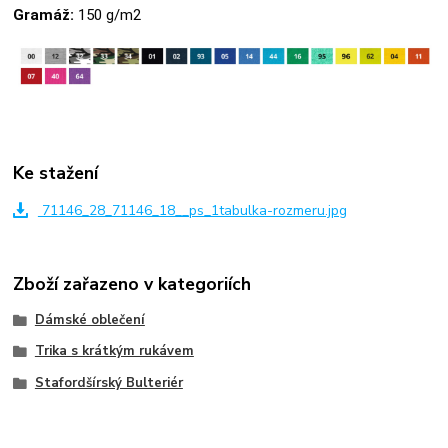
Gramáž:
150 g/m2
Ke stažení
71146_28_71146_18__ps_1tabulka-rozmeru.jpg
Zboží zařazeno v kategoriích
Dámské oblečení
Trika s krátkým rukávem
Stafordšírský Bulteriér