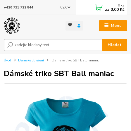
0
ks
CZK
+420 731 722 844
za
0,00 Kč
Menu
Hledat
Úvod
Dámské oblečení
Dámské triko SBT Ball maniac
Dámské triko SBT Ball maniac