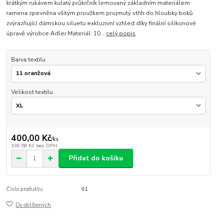
krátkým rukávem kulatý průkrčník lemovaný základním materiálem
ramena zpevněna všitým proužkem projmutý střih do hloubky boků
zvýrazňující dámskou siluetu exkluzivní vzhled díky finální silikonové
úpravě výrobce Adler Materiál: 10...
celý popis
Barva textilu
Velikost textilu
400,00 Kč
/
ks
330,58 Kč
bez DPH
Přidat do košíku
Číslo produktu:
01
Do oblíbených