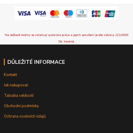
Na veškeré motivy se vztahují autorská práva a jejich porušení je dle zákona 121/2000
Sb. trestné.
DŮLEŽITÉ INFORMACE
Kontakt
Jak nakupovat
Tabulka velikostí
Obchodní podmínky
Ochrana osobních údajů