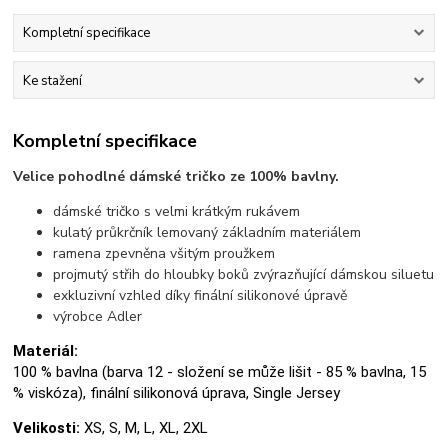
Kompletní specifikace
Ke stažení
Kompletní specifikace
Velice pohodlné dámské tričko ze 100% bavlny.
dámské tričko s velmi krátkým rukávem
kulatý průkrčník lemovaný základním materiálem
ramena zpevněna všitým proužkem
projmutý střih do hloubky boků zvýrazňující dámskou siluetu
exkluzivní vzhled díky finální silikonové úpravě
výrobce Adler
Materiál:
100 % bavlna (barva 12 - složení se může lišit - 85 % bavlna, 15
% viskóza), finální silikonová úprava, Single Jersey
Velikosti:
XS, S, M, L, XL, 2XL