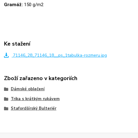
Gramáž:
150 g/m2
Ke stažení
71146_28_71146_18__ps_1tabulka-rozmeru.jpg
Zboží zařazeno v kategoriích
Dámské oblečení
Trika s krátkým rukávem
Stafordšírský Bulteriér