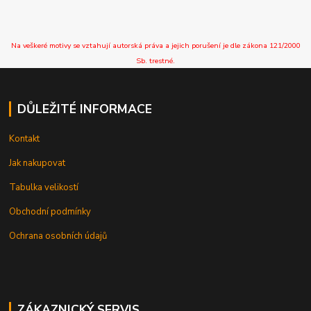
Na veškeré motivy se vztahují autorská práva a jejich porušení je dle zákona 121/2000
Sb. trestné.
DŮLEŽITÉ INFORMACE
Kontakt
Jak nakupovat
Tabulka velikostí
Obchodní podmínky
Ochrana osobních údajů
ZÁKAZNICKÝ SERVIS