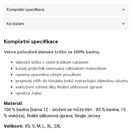
Kompletní specifikace
Ke stažení
Kompletní specifikace
Velice pohodlné dámské tričko ze 100% bavlny.
dámské tričko s velmi krátkým rukávem
kulatý průkrčník lemovaný základním materiálem
ramena zpevněna všitým proužkem
projmutý střih do hloubky boků zvýrazňující dámskou siluetu
exkluzivní vzhled díky finální silikonové úpravě
výrobce Adler
Materiál:
100 % bavlna (barva 12 - složení se může lišit - 85 % bavlna, 15
% viskóza), finální silikonová úprava, Single Jersey
Velikosti:
XS, S, M, L, XL, 2XL