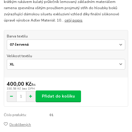
krátkým rukávem kulatý průkrčník lemovaný základním materiálem
ramena zpevněna všitým proužkem projmutý střih do hloubky boků
zvýrazňující dámskou siluetu exkluzivní vzhled díky finální silikonové
úpravě výrobce Adler Materiál: 10...
celý popis
Barva textilu
Velikost textilu
400,00 Kč
/
ks
330,58 Kč
bez DPH
Přidat do košíku
Číslo produktu:
01
Do oblíbených