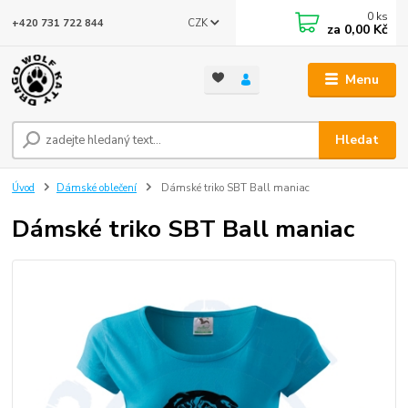
0
ks
CZK
+420 731 722 844
za
0,00 Kč
Menu
Hledat
Úvod
Dámské oblečení
Dámské triko SBT Ball maniac
Dámské triko SBT Ball maniac