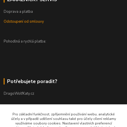
Doprava a platba
Odstoupení od smlouvy
Pohodlná a rychlá platba:
Potřebujete poradit?
DragoWolfKaty.cz
+420 731 722 844
Pro základní funkčnost, zpříjemnění používání webu, analytické
účely a v případě udělení souhlasu také pro účely cílení reklamy
DragoWolfKaty@seznam.cz
využíváme soubory cookies. Nastavení vlastních preferencí