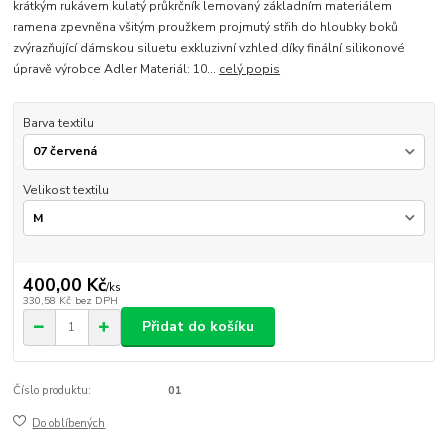
krátkým rukávem kulatý průkrčník lemovaný základním materiálem
ramena zpevněna všitým proužkem projmutý střih do hloubky boků
zvýrazňující dámskou siluetu exkluzivní vzhled díky finální silikonové
úpravě výrobce Adler Materiál: 10...
celý popis
Barva textilu
Velikost textilu
400,00 Kč
/
ks
330,58 Kč
bez DPH
Přidat do košíku
Číslo produktu:
01
Do oblíbených