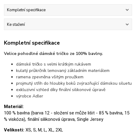
Kompletní specifikace
Ke stažení
Kompletní specifikace
Velice pohodlné dámské tričko ze 100% bavlny.
dámské tričko s velmi krátkým rukávem
kulatý průkrčník lemovaný základním materiálem
ramena zpevněna všitým proužkem
projmutý střih do hloubky boků zvýrazňující dámskou siluetu
exkluzivní vzhled díky finální silikonové úpravě
výrobce Adler
Materiál:
100 % bavlna (barva 12 - složení se může lišit - 85 % bavlna, 15
% viskóza), finální silikonová úprava, Single Jersey
Velikosti:
XS, S, M, L, XL, 2XL