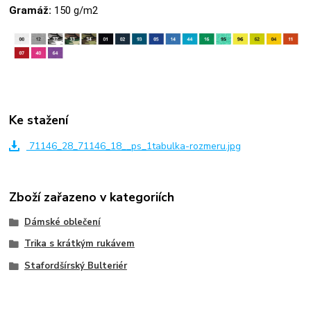
Gramáž:
150 g/m2
Ke stažení
71146_28_71146_18__ps_1tabulka-rozmeru.jpg
Zboží zařazeno v kategoriích
Dámské oblečení
Trika s krátkým rukávem
Stafordšírský Bulteriér