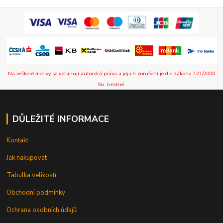
Na veškeré motivy se vztahují autorská práva a jejich porušení je dle zákona 121/2000
Sb. trestné.
DŮLEŽITÉ INFORMACE
Kontakt
Jak nakupovat
Tabulka velikostí
Obchodní podmínky
Ochrana osobních údajů