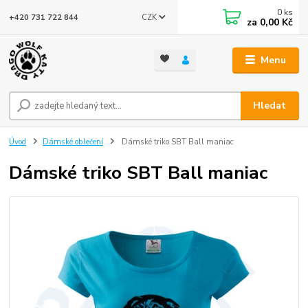
0
ks
CZK
+420 731 722 844
za
0,00 Kč
Menu
Hledat
Úvod
Dámské oblečení
Dámské triko SBT Ball maniac
Dámské triko SBT Ball maniac