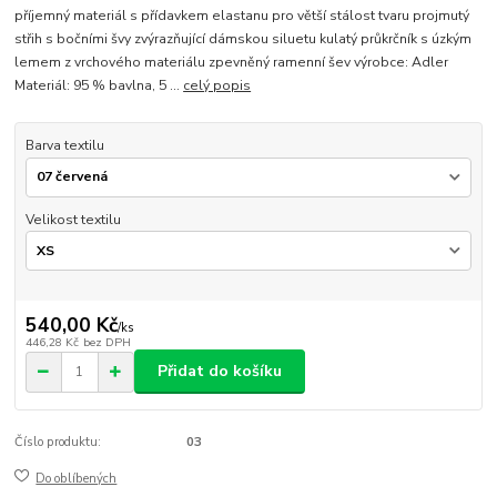
příjemný materiál s přídavkem elastanu pro větší stálost tvaru projmutý
střih s bočními švy zvýrazňující dámskou siluetu kulatý průkrčník s úzkým
lemem z vrchového materiálu zpevněný ramenní šev výrobce: Adler
Materiál: 95 % bavlna, 5 ...
celý popis
Barva textilu
Velikost textilu
540,00 Kč
/
ks
446,28 Kč
bez DPH
Přidat do košíku
Číslo produktu:
03
Do oblíbených