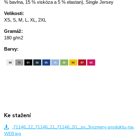
% bavlna, 15 % viskóza a 5 % elastan), Single Jersey
Velikosti:
XS, S, M, L, XL, 2XL
Gramáž:
180 g/m2
Barvy:
Ke stažení
71146_22_71146_21_71146_20__ps_3rozmery-produktu-na-
WEB.jpg