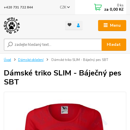
0
ks
CZK
+420 731 722 844
za
0,00 Kč
Menu
Hledat
Úvod
Dámské oblečení
Dámské triko SLIM - Báječný pes SBT
Dámské triko SLIM - Báječný pes
SBT