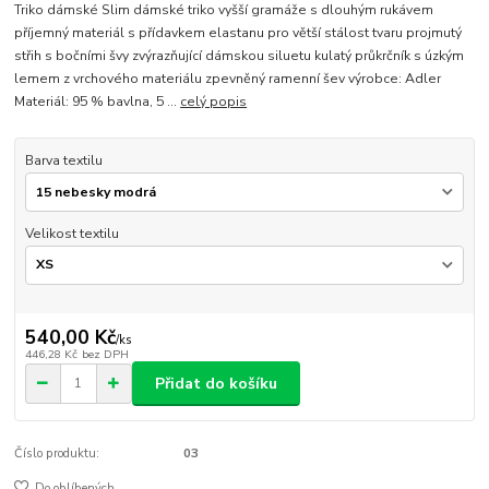
Triko dámské Slim dámské triko vyšší gramáže s dlouhým rukávem
příjemný materiál s přídavkem elastanu pro větší stálost tvaru projmutý
střih s bočními švy zvýrazňující dámskou siluetu kulatý průkrčník s úzkým
lemem z vrchového materiálu zpevněný ramenní šev výrobce: Adler
Materiál: 95 % bavlna, 5 ...
celý popis
Barva textilu
Velikost textilu
540,00 Kč
/
ks
446,28 Kč
bez DPH
Přidat do košíku
Číslo produktu:
03
Do oblíbených