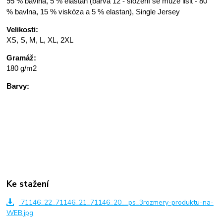
95 % bavlna, 5 % elastan (barva 12 - složení se může lišit - 80
% bavlna, 15 % viskóza a 5 % elastan), Single Jersey
Velikosti:
XS, S, M, L, XL, 2XL
Gramáž:
180 g/m2
Barvy:
Ke stažení
71146_22_71146_21_71146_20__ps_3rozmery-produktu-na-
WEB.jpg