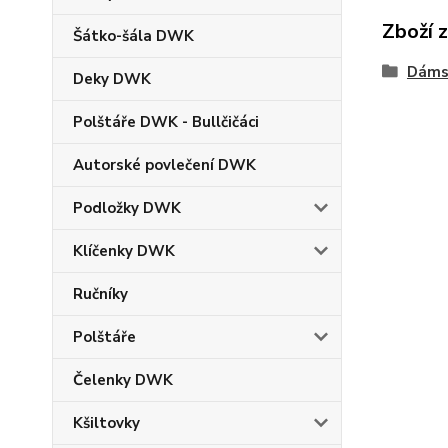
Zboží 
Šátko-šála DWK
Dáms
Deky DWK
Polštáře DWK - Bullčičáci
Autorské povlečení DWK
Podložky DWK
Klíčenky DWK
Ručníky
Polštáře
Čelenky DWK
Kšiltovky