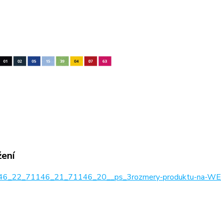
žení
6_22_71146_21_71146_20__ps_3rozmery-produktu-na-WEB