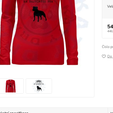
Vel
54
446
Číslo p
Do 