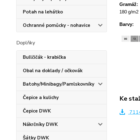
Gramáž:
Potah na lehátko
180 g/m2
Barvy:
Ochranné pomůcky - nohavice
Doplňky
Bullčičák - krabička
Obal na doklady / očkovák
Batohy/Minibagy/Pamlskovníky
Ke sta
Čepice a kulichy
Čepice DWK
7114
Nákrčníky DWK
Šátky DWK