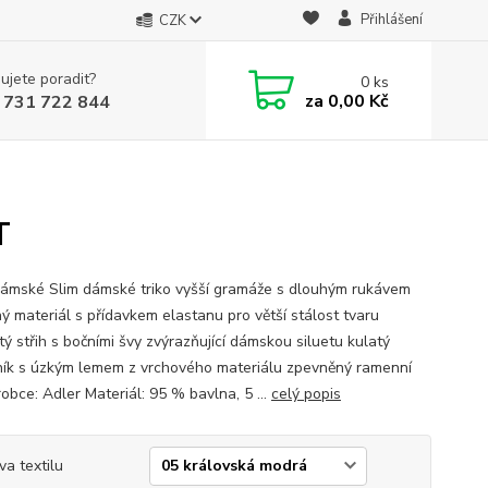
Přihlášení
CZK
ujete poradit?
0
ks
za
0,00 Kč
 731 722 844
T
dámské Slim dámské triko vyšší gramáže s dlouhým rukávem
ný materiál s přídavkem elastanu pro větší stálost tvaru
ý střih s bočními švy zvýrazňující dámskou siluetu kulatý
ník s úzkým lemem z vrchového materiálu zpevněný ramenní
obce: Adler Materiál: 95 % bavlna, 5 ...
celý popis
va textilu