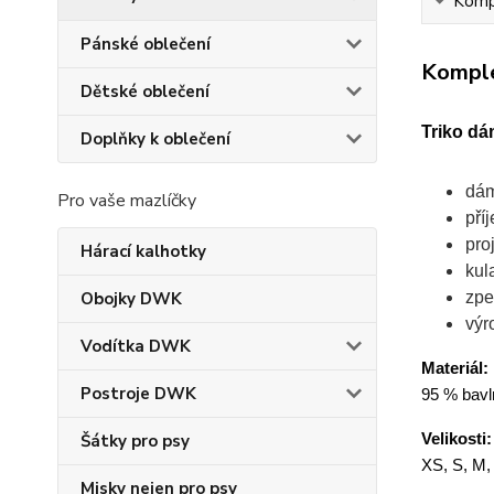
Kompl
Pánské oblečení
Komple
Dětské oblečení
Triko dá
Doplňky k oblečení
dám
Pro vaše mazlíčky
pří
pro
Hárací kalhotky
kul
zpe
Obojky DWK
výr
Vodítka DWK
Materiál:
Postroje DWK
95 % bavln
Velikosti:
Šátky pro psy
XS, S, M,
Misky nejen pro psy