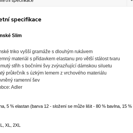
etní specifikace
tní specifikace
mské Slim
ské triko vyšší gramáže s dlouhým rukávem
jemný materiál s přídavkem elastanu pro větší stálost tvaru
jmutý střih s bočními švy zvýrazňující dámskou siluetu
atý průkrčník s úzkým lemem z vrchového materiálu
vněný ramenní šev
obce: Adler
a, 5 % elastan (barva 12 - složení se může lišit - 80 % bavlna, 15 %
 L, XL, 2XL