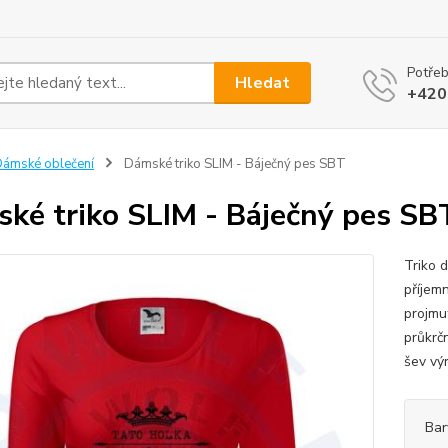
Potřeb
Hledat
+420
ámské oblečení
Dámské triko SLIM - Báječný pes SBT
ké triko SLIM - Báječný pes SB
Triko 
příjem
projmut
průkrč
šev výr
Bar