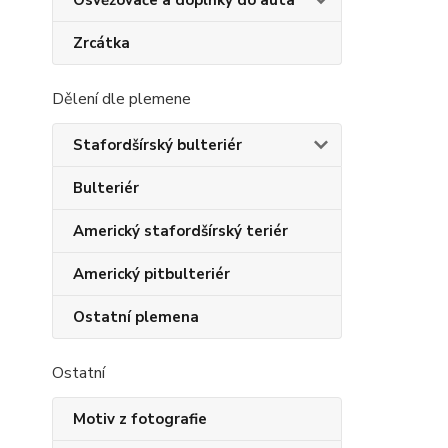
Osvěžovače a doplňky do auta
Zrcátka
Dělení dle plemene
Stafordšírský bulteriér
Bulteriér
Americký stafordšírský teriér
Americký pitbulteriér
Ostatní plemena
Ostatní
Motiv z fotografie