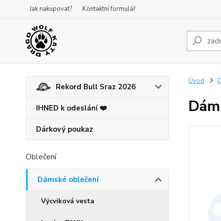
Jak nakupovat?
Kontaktní formulář
Úvod
D
Rekord Bull Sraz 2026
Dáms
IHNED k odeslání ❤️
Dárkový poukaz
Oblečení
Dámské oblečení
Výcviková vesta