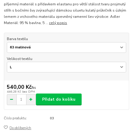
příjemný materiál s přídavkem elastanu pro větší stálost tvaru projmutý
střih s bočními švy zvýrazňující dámskou siluetu kulatý průkrčník s úzkým
lemem z vrchového materiálu zpevněný ramenní šev výrobce: Adler
Materiál: 95 % bavlna, 5 ...
celý popis
Barva textilu
Velikost textilu
540,00 Kč
/
ks
446,28 Kč
bez DPH
Přidat do košíku
Číslo produktu:
03
Do oblíbených