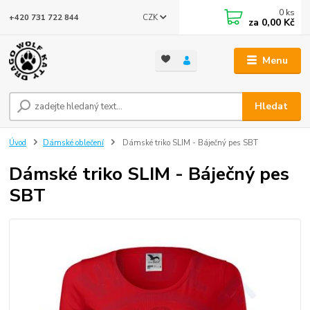
0
ks
CZK
+420 731 722 844
za
0,00 Kč
Menu
Hledat
Úvod
Dámské oblečení
Dámské triko SLIM - Báječný pes SBT
Dámské triko SLIM - Báječný pes
SBT