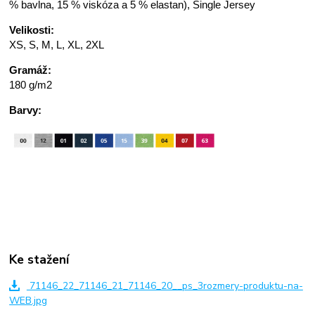
% bavlna, 15 % viskóza a 5 % elastan), Single Jersey
Velikosti:
XS, S, M, L, XL, 2XL
Gramáž:
180 g/m2
Barvy:
Ke stažení
71146_22_71146_21_71146_20__ps_3rozmery-produktu-na-
WEB.jpg