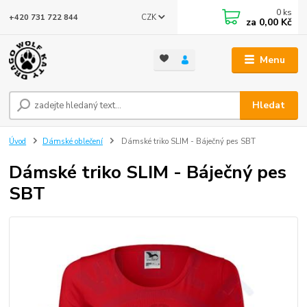
0
ks
CZK
+420 731 722 844
za
0,00 Kč
Menu
Hledat
Úvod
Dámské oblečení
Dámské triko SLIM - Báječný pes SBT
Dámské triko SLIM - Báječný pes
SBT