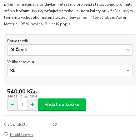
příjemný materiál s přídavkem elastanu pro větší stálost tvaru projmutý
střih s bočními švy zvýrazňující dámskou siluetu kulatý průkrčník s úzkým
lemem z vrchového materiálu zpevněný ramenní šev výrobce: Adler
Materiál: 95 % bavlna, 5 ...
celý popis
Barva textilu
Velikost textilu
540,00 Kč
/
ks
446,28 Kč
bez DPH
Přidat do košíku
Číslo produktu:
03
Do oblíbených