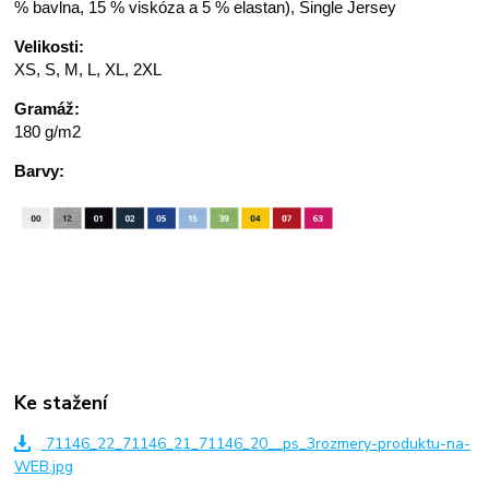
% bavlna, 15 % viskóza a 5 % elastan), Single Jersey
Velikosti:
XS, S, M, L, XL, 2XL
Gramáž:
180 g/m2
Barvy:
Ke stažení
71146_22_71146_21_71146_20__ps_3rozmery-produktu-na-
WEB.jpg