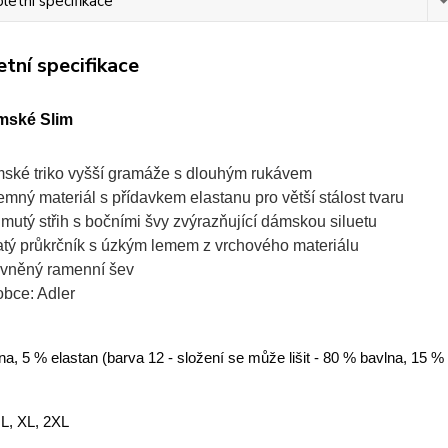
etní specifikace
tní specifikace
mské Slim
ské triko vyšší gramáže s dlouhým rukávem
jemný materiál s přídavkem elastanu pro větší stálost tvaru
jmutý střih s bočními švy zvýrazňující dámskou siluetu
atý průkrčník s úzkým lemem z vrchového materiálu
vněný ramenní šev
obce: Adler
a, 5 % elastan (barva 12 - složení se může lišit - 80 % bavlna, 15 %
 L, XL, 2XL