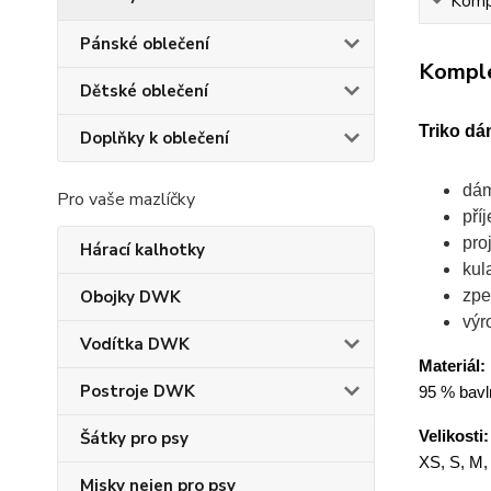
Kompl
Pánské oblečení
Komple
Dětské oblečení
Triko dá
Doplňky k oblečení
dám
Pro vaše mazlíčky
pří
pro
Hárací kalhotky
kul
zpe
Obojky DWK
výr
Vodítka DWK
Materiál:
Postroje DWK
95 % bavln
Velikosti:
Šátky pro psy
XS, S, M,
Misky nejen pro psy