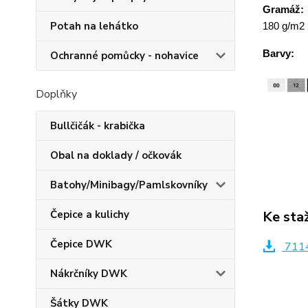
Gramáž:
Potah na lehátko
180 g/m2
Barvy:
Ochranné pomůcky - nohavice
Doplňky
Bullčičák - krabička
Obal na doklady / očkovák
Batohy/Minibagy/Pamlskovníky
Ke sta
Čepice a kulichy
Čepice DWK
7114
Nákrčníky DWK
Šátky DWK