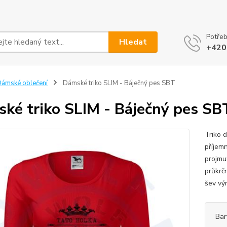
Potřeb
Hledat
+420
ámské oblečení
Dámské triko SLIM - Báječný pes SBT
ké triko SLIM - Báječný pes SB
Triko 
příjem
projmut
průkrč
šev výr
Bar