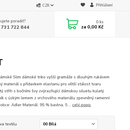
Přihlášení
CZK
ujete poradit?
0
ks
za
0,00 Kč
 731 722 844
T
dámské Slim dámské triko vyšší gramáže s dlouhým rukávem
ný materiál s přídavkem elastanu pro větší stálost tvaru
ý střih s bočními švy zvýrazňující dámskou siluetu kulatý
ník s úzkým lemem z vrchového materiálu zpevněný ramenní
obce: Adler Materiál: 95 % bavlna, 5 ...
celý popis
va textilu