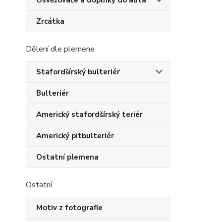
Osvěžovače a doplňky do auta
Zrcátka
Dělení dle plemene
Stafordšírský bulteriér
Bulteriér
Americký stafordšírský teriér
Americký pitbulteriér
Ostatní plemena
Ostatní
Motiv z fotografie