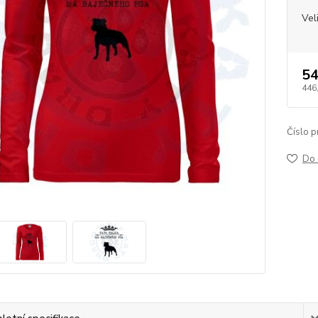
Vel
54
446
Číslo p
Do 