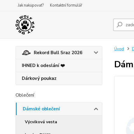
Jak nakupovat?
Kontaktní formulář
Úvod
D
Rekord Bull Sraz 2026
Dáms
IHNED k odeslání ❤️
Dárkový poukaz
Oblečení
Dámské oblečení
Výcviková vesta