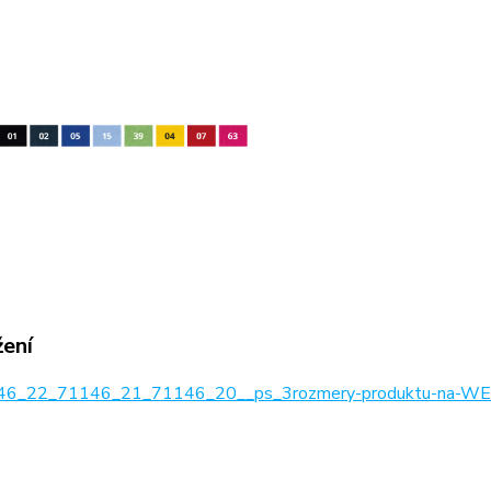
žení
6_22_71146_21_71146_20__ps_3rozmery-produktu-na-WEB