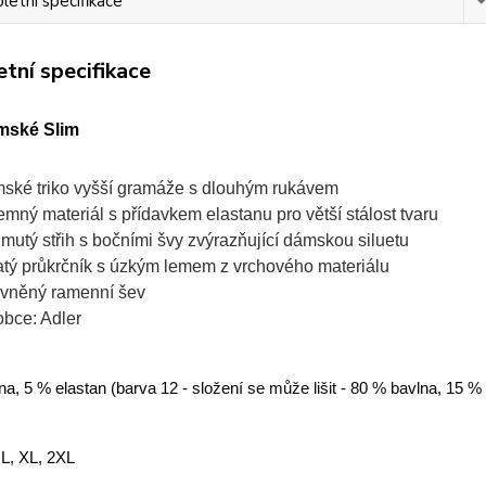
etní specifikace
tní specifikace
mské Slim
ské triko vyšší gramáže s dlouhým rukávem
jemný materiál s přídavkem elastanu pro větší stálost tvaru
jmutý střih s bočními švy zvýrazňující dámskou siluetu
atý průkrčník s úzkým lemem z vrchového materiálu
vněný ramenní šev
obce: Adler
a, 5 % elastan (barva 12 - složení se může lišit - 80 % bavlna, 15 %
 L, XL, 2XL