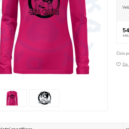
Vel
54
446
Číslo p
Do 