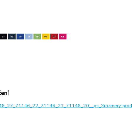
žení
6_27_71146_22_71146_21_71146_20__ps_3rozmery-produ