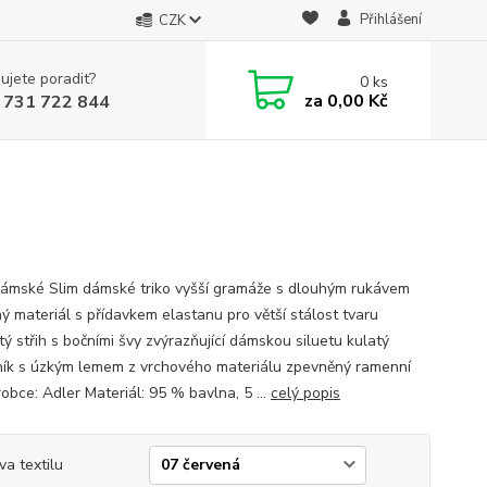
Přihlášení
CZK
ujete poradit?
0
ks
za
0,00 Kč
 731 722 844
dámské Slim dámské triko vyšší gramáže s dlouhým rukávem
ný materiál s přídavkem elastanu pro větší stálost tvaru
ý střih s bočními švy zvýrazňující dámskou siluetu kulatý
ník s úzkým lemem z vrchového materiálu zpevněný ramenní
obce: Adler Materiál: 95 % bavlna, 5 ...
celý popis
va textilu