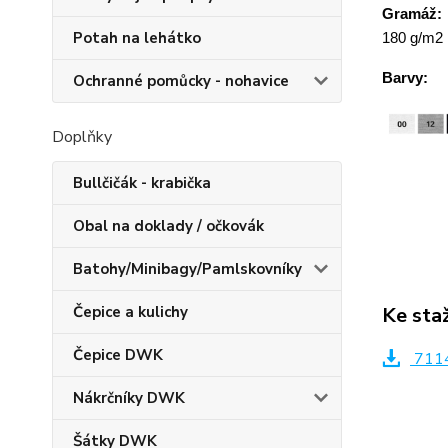
Gramáž:
Potah na lehátko
180 g/m2
Barvy:
Ochranné pomůcky - nohavice
Doplňky
Bullčičák - krabička
Obal na doklady / očkovák
Batohy/Minibagy/Pamlskovníky
Ke sta
Čepice a kulichy
Čepice DWK
7114
Nákrčníky DWK
Šátky DWK