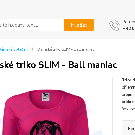
Potřeb
Hledat
+420
ámské oblečení
Dámské triko SLIM - Ball maniac
ké triko SLIM - Ball maniac
Triko 
příjem
projmut
průkrč
šev výr
Bar