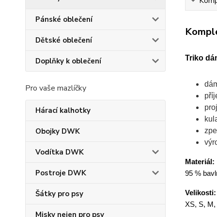
Kompl
Pánské oblečení
Komple
Dětské oblečení
Triko dá
Doplňky k oblečení
dám
Pro vaše mazlíčky
pří
pro
Hárací kalhotky
kul
zpe
Obojky DWK
výr
Vodítka DWK
Materiál:
Postroje DWK
95 % bavln
Velikosti:
Šátky pro psy
XS, S, M,
Misky nejen pro psy