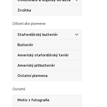
Osvěžovače a doplňky do auta
Zrcátka
Dělení dle plemene
Stafordšírský bulteriér
Bulteriér
Americký stafordšírský teriér
Americký pitbulteriér
Ostatní plemena
Ostatní
Motiv z fotografie