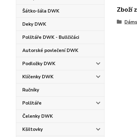
Zboží 
Šátko-šála DWK
Dáms
Deky DWK
Polštáře DWK - Bullčičáci
Autorské povlečení DWK
Podložky DWK
Klíčenky DWK
Ručníky
Polštáře
Čelenky DWK
Kšiltovky