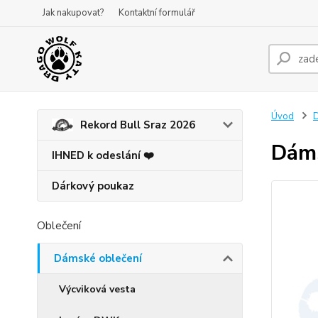
Jak nakupovat?
Kontaktní formulář
Úvod
D
Rekord Bull Sraz 2026
Dáms
IHNED k odeslání ❤️
Dárkový poukaz
Oblečení
Dámské oblečení
Výcviková vesta