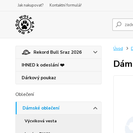
Jak nakupovat?
Kontaktní formulář
Úvod
D
Rekord Bull Sraz 2026
Dáms
IHNED k odeslání ❤️
Dárkový poukaz
Oblečení
Dámské oblečení
Výcviková vesta