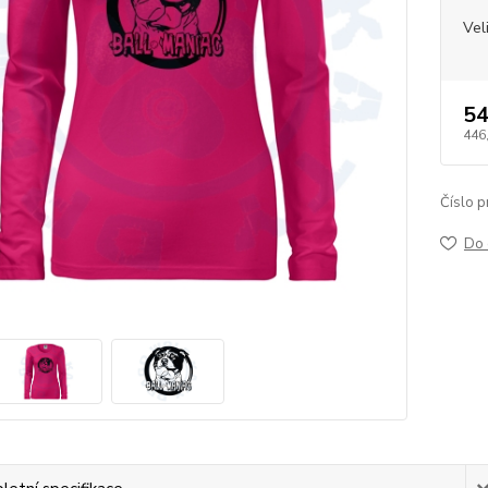
Vel
54
446
Číslo p
Do 