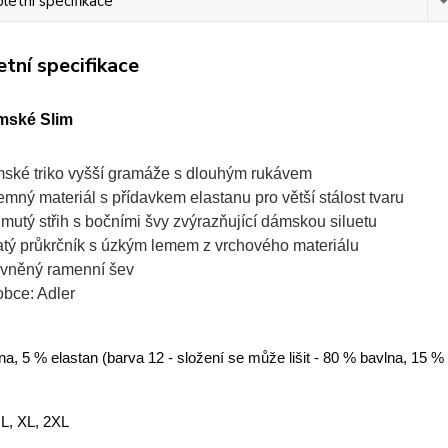
etní specifikace
tní specifikace
mské Slim
ské triko vyšší gramáže s dlouhým rukávem
jemný materiál s přídavkem elastanu pro větší stálost tvaru
jmutý střih s bočními švy zvýrazňující dámskou siluetu
atý průkrčník s úzkým lemem z vrchového materiálu
vněný ramenní šev
obce: Adler
a, 5 % elastan (barva 12 - složení se může lišit - 80 % bavlna, 15 %
 L, XL, 2XL