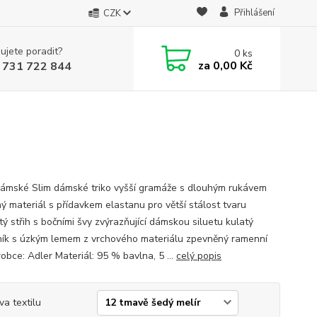
Přihlášení
CZK
ujete poradit?
0
ks
za
0,00 Kč
 731 722 844
dámské Slim dámské triko vyšší gramáže s dlouhým rukávem
ný materiál s přídavkem elastanu pro větší stálost tvaru
ý střih s bočními švy zvýrazňující dámskou siluetu kulatý
ník s úzkým lemem z vrchového materiálu zpevněný ramenní
obce: Adler Materiál: 95 % bavlna, 5 ...
celý popis
va textilu