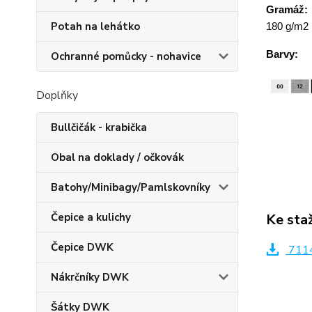
Gramáž:
Potah na lehátko
180 g/m2
Barvy:
Ochranné pomůcky - nohavice
Doplňky
Bullčičák - krabička
Obal na doklady / očkovák
Batohy/Minibagy/Pamlskovníky
Ke sta
Čepice a kulichy
Čepice DWK
7114
Nákrčníky DWK
Šátky DWK