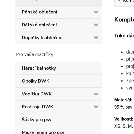
Kompl
Pánské oblečení
Komple
Dětské oblečení
Triko dá
Doplňky k oblečení
dám
Pro vaše mazlíčky
pří
pro
Hárací kalhotky
kul
zpe
Obojky DWK
výr
Vodítka DWK
Materiál:
Postroje DWK
95 % bavln
Velikosti:
Šátky pro psy
XS, S, M,
Misky nejen pro psy