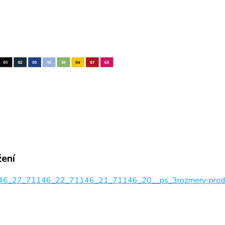
žení
6_27_71146_22_71146_21_71146_20__ps_3rozmery-produ