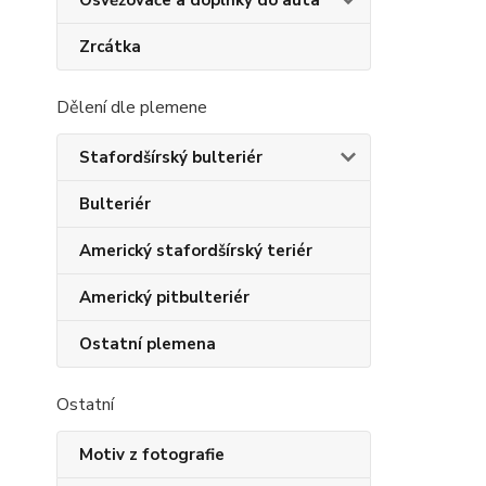
Osvěžovače a doplňky do auta
Zrcátka
Dělení dle plemene
Stafordšírský bulteriér
Bulteriér
Americký stafordšírský teriér
Americký pitbulteriér
Ostatní plemena
Ostatní
Motiv z fotografie