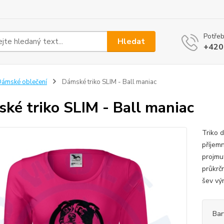
Potřeb
Hledat
+420
ámské oblečení
Dámské triko SLIM - Ball maniac
ké triko SLIM - Ball maniac
Triko 
příjem
projmut
průkrč
šev výr
Bar