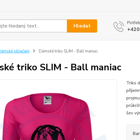
Potřeb
Hledat
+420
ámské oblečení
Dámské triko SLIM - Ball maniac
ké triko SLIM - Ball maniac
Triko 
příjem
projmut
průkrč
šev výr
Bar