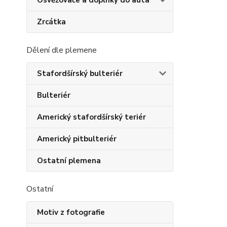
Osvěžovače a doplňky do auta
Zrcátka
Dělení dle plemene
Stafordšírský bulteriér
Bulteriér
Americký stafordšírský teriér
Americký pitbulteriér
Ostatní plemena
Ostatní
Motiv z fotografie