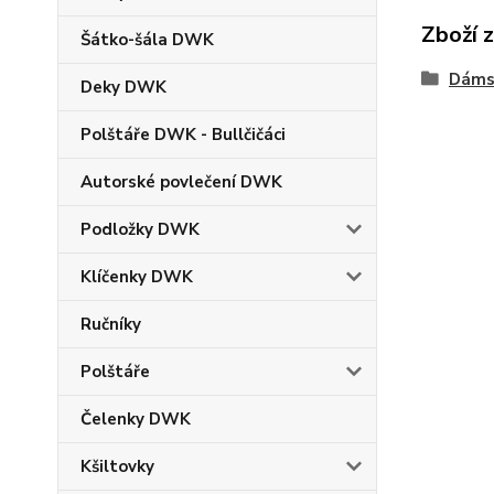
Zboží 
Šátko-šála DWK
Dáms
Deky DWK
Polštáře DWK - Bullčičáci
Autorské povlečení DWK
Podložky DWK
Klíčenky DWK
Ručníky
Polštáře
Čelenky DWK
Kšiltovky