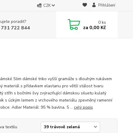
Přihlášení
CZK
ujete poradit?
0
ks
za
0,00 Kč
 731 722 844
dámské Slim dámské triko vyšší gramáže s dlouhým rukávem
ný materiál s přídavkem elastanu pro větší stálost tvaru
ý střih s bočními švy zvýrazňující dámskou siluetu kulatý
ník s úzkým lemem z vrchového materiálu zpevněný ramenní
obce: Adler Materiál: 95 % bavlna, 5 ...
celý popis
va textilu