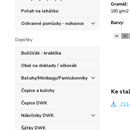
Gramáž:
Potah na lehátko
180 g/m2
Barvy:
Ochranné pomůcky - nohavice
Doplňky
Bullčičák - krabička
Obal na doklady / očkovák
Batohy/Minibagy/Pamlskovníky
Ke sta
Čepice a kulichy
Čepice DWK
7114
Nákrčníky DWK
Šátky DWK