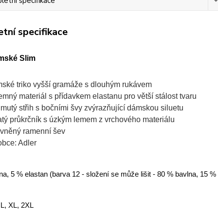
etní specifikace
tní specifikace
mské Slim
ské triko vyšší gramáže s dlouhým rukávem
jemný materiál s přídavkem elastanu pro větší stálost tvaru
jmutý střih s bočními švy zvýrazňující dámskou siluetu
atý průkrčník s úzkým lemem z vrchového materiálu
vněný ramenní šev
obce: Adler
a, 5 % elastan (barva 12 - složení se může lišit - 80 % bavlna, 15 %
 L, XL, 2XL