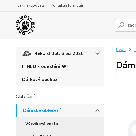
Jak nakupovat?
Kontaktní formulář
Úvod
D
Rekord Bull Sraz 2026
Dáms
IHNED k odeslání ❤️
Dárkový poukaz
Oblečení
Dámské oblečení
Výcviková vesta