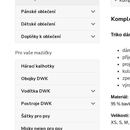
Kompl
Pánské oblečení
Komple
Dětské oblečení
Triko dá
Doplňky k oblečení
dám
Pro vaše mazlíčky
pří
pro
Hárací kalhotky
kul
zpe
Obojky DWK
výr
Vodítka DWK
Materiál:
Postroje DWK
95 % bavln
Velikosti:
Šátky pro psy
XS, S, M,
Misky nejen pro psy