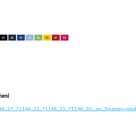
žení
6_27_71146_22_71146_21_71146_20__ps_3rozmery-produ