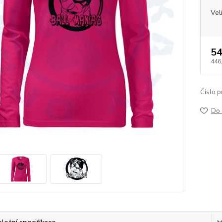
Vel
54
446
Číslo p
Do 