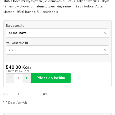
střih s bočními švy zvýrazňující dámskou siluetu kulatý průkrčník s úzkým
lemem z vrchového materiálu zpevněný ramenní šev výrobce: Adler
Materiál: 95 % bavlna, 5 ...
celý popis
Barva textilu
Velikost textilu
540,00 Kč
/
ks
446,28 Kč
bez DPH
Přidat do košíku
Číslo produktu:
03
Do oblíbených