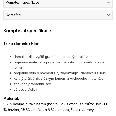
Kompletní specifikace
Ke stažení
Kompletní specifikace
Triko dámské Slim
dámské triko vyšší gramáže s dlouhým rukávem
příjemný materiál s přídavkem elastanu pro větší stálost
tvaru
projmutý střih s bočními švy zvýrazňující dámskou siluetu
kulatý průkrčník s úzkým lemem z vrchového materiálu
zpevněný ramenní šev
výrobce: Adler
Materiál:
95 % bavlna, 5 % elastan (barva 12 - složení se může lišit - 80
% bavlna, 15 % viskóza a 5 % elastan), Single Jersey