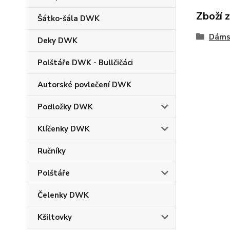
Zboží 
Šátko-šála DWK
Dáms
Deky DWK
Polštáře DWK - Bullčičáci
Autorské povlečení DWK
Podložky DWK
Klíčenky DWK
Ručníky
Polštáře
Čelenky DWK
Kšiltovky