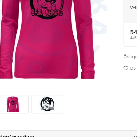
Vel
54
446
Číslo p
Do 