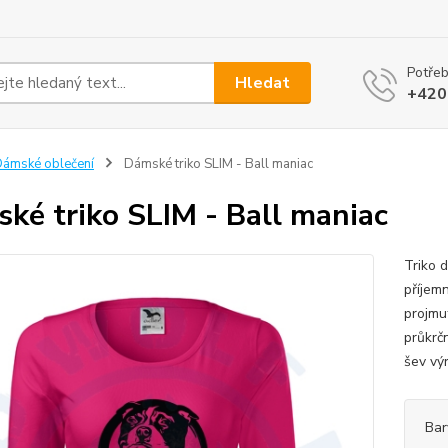
Potřeb
Hledat
+420
ámské oblečení
Dámské triko SLIM - Ball maniac
ké triko SLIM - Ball maniac
Triko 
příjem
projmut
průkrč
šev výr
Bar