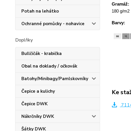
Gramáž:
Potah na lehátko
180 g/m2
Barvy:
Ochranné pomůcky - nohavice
Doplňky
Bullčičák - krabička
Obal na doklady / očkovák
Batohy/Minibagy/Pamlskovníky
Ke sta
Čepice a kulichy
Čepice DWK
7114
Nákrčníky DWK
Šátky DWK