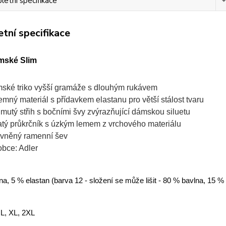
etní specifikace
tní specifikace
mské Slim
ské triko vyšší gramáže s dlouhým rukávem
jemný materiál s přídavkem elastanu pro větší stálost tvaru
jmutý střih s bočními švy zvýrazňující dámskou siluetu
atý průkrčník s úzkým lemem z vrchového materiálu
vněný ramenní šev
obce: Adler
a, 5 % elastan (barva 12 - složení se může lišit - 80 % bavlna, 15 %
 L, XL, 2XL