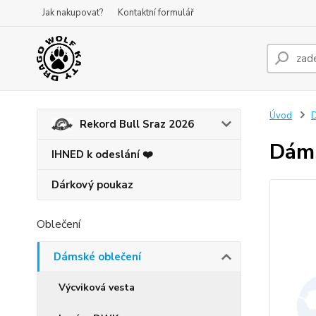
Jak nakupovat?
Kontaktní formulář
Úvod
D
Rekord Bull Sraz 2026
Dáms
IHNED k odeslání ❤️
Dárkový poukaz
Oblečení
Dámské oblečení
Výcviková vesta