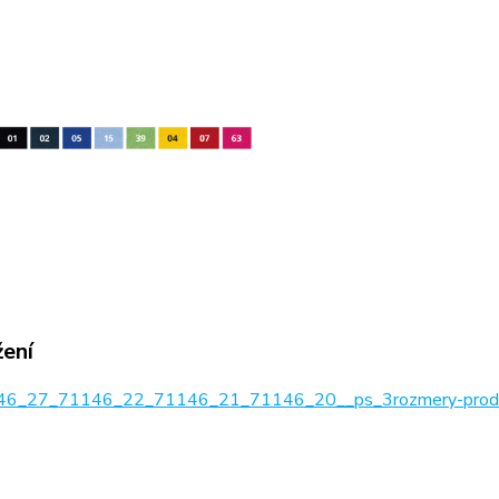
žení
6_27_71146_22_71146_21_71146_20__ps_3rozmery-produ