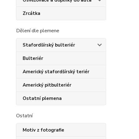
Osvěžovače a doplňky do auta
Zrcátka
Dělení dle plemene
Stafordšírský bulteriér
Bulteriér
Americký stafordšírský teriér
Americký pitbulteriér
Ostatní plemena
Ostatní
Motiv z fotografie