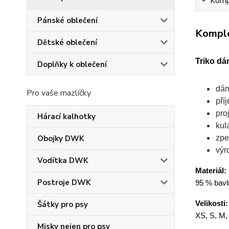
Kompl
Pánské oblečení
Komple
Dětské oblečení
Triko dá
Doplňky k oblečení
dám
Pro vaše mazlíčky
pří
pro
Hárací kalhotky
kul
zpe
Obojky DWK
výr
Vodítka DWK
Materiál:
Postroje DWK
95 % bavln
Velikosti:
Šátky pro psy
XS, S, M,
Misky nejen pro psy