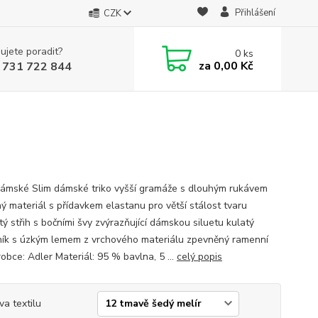
Přihlášení
CZK
ujete poradit?
0
ks
za
0,00 Kč
 731 722 844
dámské Slim dámské triko vyšší gramáže s dlouhým rukávem
ný materiál s přídavkem elastanu pro větší stálost tvaru
ý střih s bočními švy zvýrazňující dámskou siluetu kulatý
ník s úzkým lemem z vrchového materiálu zpevněný ramenní
obce: Adler Materiál: 95 % bavlna, 5 ...
celý popis
va textilu