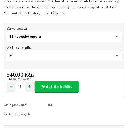
střih s bočními švy zvýrazňující dámskou siluetu kulatý průkrčník s úzkým
lemem z vrchového materiálu zpevněný ramenní šev výrobce: Adler
Materiál: 95 % bavlna, 5 ...
celý popis
Barva textilu
Velikost textilu
540,00 Kč
/
ks
446,28 Kč
bez DPH
Přidat do košíku
Číslo produktu:
03
Do oblíbených