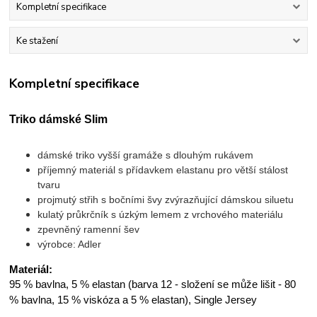
Kompletní specifikace
Ke stažení
Kompletní specifikace
Triko dámské Slim
dámské triko vyšší gramáže s dlouhým rukávem
příjemný materiál s přídavkem elastanu pro větší stálost
tvaru
projmutý střih s bočními švy zvýrazňující dámskou siluetu
kulatý průkrčník s úzkým lemem z vrchového materiálu
zpevněný ramenní šev
výrobce: Adler
Materiál:
95 % bavlna, 5 % elastan (barva 12 - složení se může lišit - 80
% bavlna, 15 % viskóza a 5 % elastan), Single Jersey