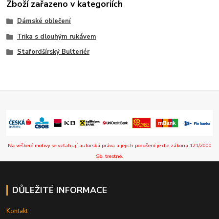
Zboží zařazeno v kategoriích
Dámské oblečení
Trika s dlouhým rukávem
Stafordšírský Bulteriér
Na veškeré motivy se vztahují autorská práva a jejich porušení je dle zákona 121/2000
Sb. trestné.
DŮLEŽITÉ INFORMACE
Kontakt