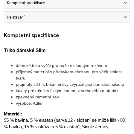
Kompletní specifikace
Ke stažení
Kompletní specifikace
Triko dámské Slim
dámské triko vyšší gramáže s dlouhým rukávem
příjemný materiál s přídavkem elastanu pro větší stálost
tvaru
projmutý střih s bočními švy zvýrazňující dámskou siluetu
kulatý průkrčník s úzkým lemem z vrchového materiálu
zpevněný ramenní šev
výrobce: Adler
Materiál:
95 % bavlna, 5 % elastan (barva 12 - složení se může lišit - 80
% bavlna, 15 % viskóza a 5 % elastan), Single Jersey