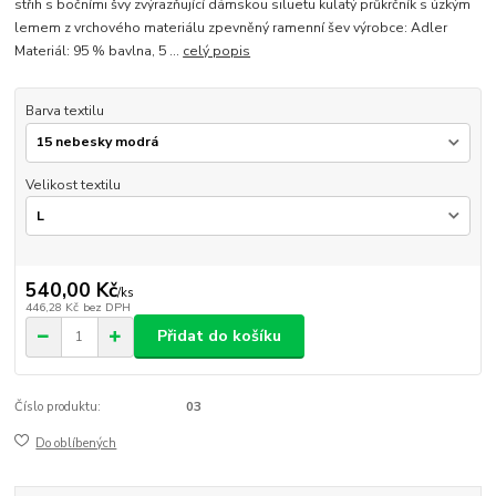
střih s bočními švy zvýrazňující dámskou siluetu kulatý průkrčník s úzkým
lemem z vrchového materiálu zpevněný ramenní šev výrobce: Adler
Materiál: 95 % bavlna, 5 ...
celý popis
Barva textilu
Velikost textilu
540,00 Kč
/
ks
446,28 Kč
bez DPH
Přidat do košíku
Číslo produktu:
03
Do oblíbených