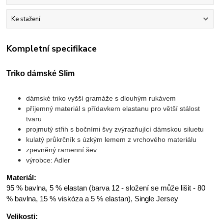
Ke stažení
Kompletní specifikace
Triko dámské Slim
dámské triko vyšší gramáže s dlouhým rukávem
příjemný materiál s přídavkem elastanu pro větší stálost
tvaru
projmutý střih s bočními švy zvýrazňující dámskou siluetu
kulatý průkrčník s úzkým lemem z vrchového materiálu
zpevněný ramenní šev
výrobce: Adler
Materiál:
95 % bavlna, 5 % elastan (barva 12 - složení se může lišit - 80
% bavlna, 15 % viskóza a 5 % elastan), Single Jersey
Velikosti: