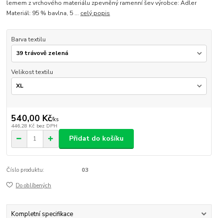
lemem z vrchového materiálu zpevněný ramenní šev výrobce: Adler
Materiál: 95 % bavlna, 5 ...
celý popis
Barva textilu
Velikost textilu
540,00 Kč
/
ks
446,28 Kč
bez DPH
Přidat do košíku
Číslo produktu:
03
Do oblíbených
Kompletní specifikace