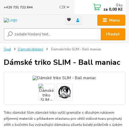
0
ks
CZK
+420 731 722 844
za
0,00 Kč
Menu
Hledat
Úvod
Dámské oblečení
Dámské triko SLIM - Ball maniac
Dámské triko SLIM - Ball maniac
Triko dámské Slim dámské triko vyšší gramáže s dlouhým rukávem
příjemný materiál s přídavkem elastanu pro větší stálost tvaru projmutý
střih s bočními švy zvýrazňující dámskou siluetu kulatý průkrčník s úzkým