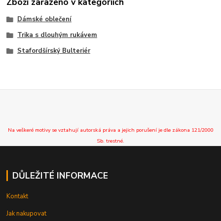
Zboží zařazeno v kategoriích
Dámské oblečení
Trika s dlouhým rukávem
Stafordšírský Bulteriér
Na veškeré motivy se vztahují autorská práva a jejich porušení je dle zákona 121/2000
Sb. trestné.
DŮLEŽITÉ INFORMACE
Kontakt
Jak nakupovat