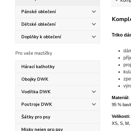
Kompl
Pánské oblečení
Komple
Dětské oblečení
Triko dá
Doplňky k oblečení
dám
Pro vaše mazlíčky
pří
pro
Hárací kalhotky
kul
zpe
Obojky DWK
výr
Vodítka DWK
Materiál:
Postroje DWK
95 % bavln
Velikosti:
Šátky pro psy
XS, S, M,
Misky nejen pro psy