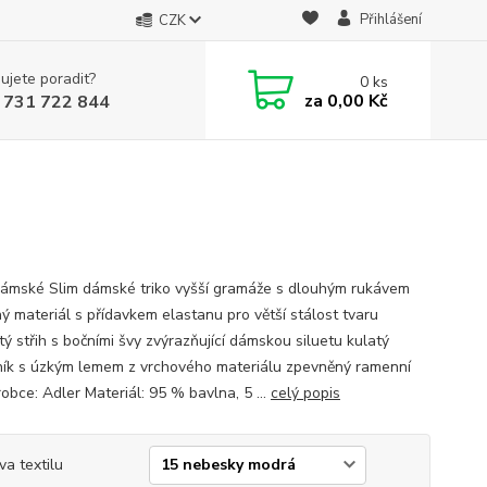
Přihlášení
CZK
ujete poradit?
0
ks
za
0,00 Kč
 731 722 844
dámské Slim dámské triko vyšší gramáže s dlouhým rukávem
ný materiál s přídavkem elastanu pro větší stálost tvaru
ý střih s bočními švy zvýrazňující dámskou siluetu kulatý
ník s úzkým lemem z vrchového materiálu zpevněný ramenní
obce: Adler Materiál: 95 % bavlna, 5 ...
celý popis
va textilu