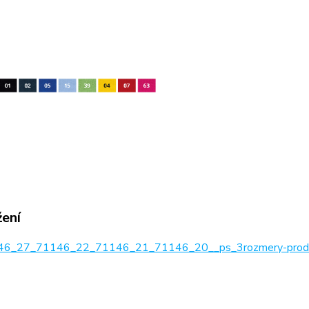
žení
6_27_71146_22_71146_21_71146_20__ps_3rozmery-produ