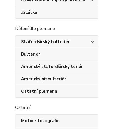
Osvěžovače a doplňky do auta
Zrcátka
Dělení dle plemene
Stafordšírský bulteriér
Bulteriér
Americký stafordšírský teriér
Americký pitbulteriér
Ostatní plemena
Ostatní
Motiv z fotografie