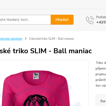
Potřeb
Hledat
+420
ámské oblečení
Dámské triko SLIM - Ball maniac
ké triko SLIM - Ball maniac
Triko 
příjem
projmut
průkrč
šev výr
Bar