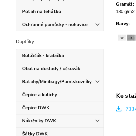
Gramáž:
Potah na lehátko
180 g/m2
Barvy:
Ochranné pomůcky - nohavice
Doplňky
Bullčičák - krabička
Obal na doklady / očkovák
Batohy/Minibagy/Pamlskovníky
Ke sta
Čepice a kulichy
Čepice DWK
7114
Nákrčníky DWK
Šátky DWK