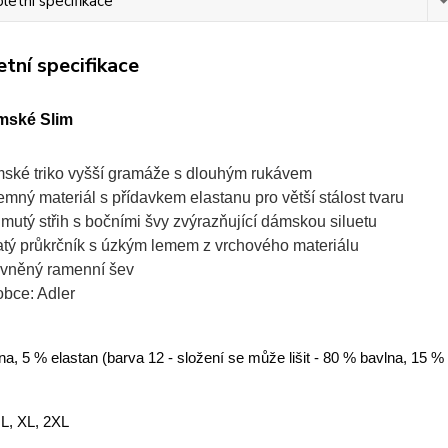
etní specifikace
tní specifikace
mské Slim
ské triko vyšší gramáže s dlouhým rukávem
jemný materiál s přídavkem elastanu pro větší stálost tvaru
jmutý střih s bočními švy zvýrazňující dámskou siluetu
atý průkrčník s úzkým lemem z vrchového materiálu
vněný ramenní šev
obce: Adler
a, 5 % elastan (barva 12 - složení se může lišit - 80 % bavlna, 15 %
 L, XL, 2XL