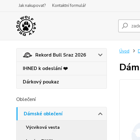
Jak nakupovat?
Kontaktní formulář
Úvod
D
Rekord Bull Sraz 2026
Dáms
IHNED k odeslání ❤️
Dárkový poukaz
Oblečení
Dámské oblečení
Výcviková vesta