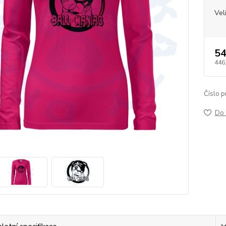
Vel
54
446
Číslo p
Do 