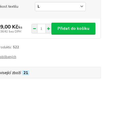
ikost textilu
9,00 Kč
/
ks
Přidat do košíku
,36 Kč
bez DPH
roduktu:
522
oblíbených
isející zboží
21