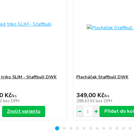
triko SLIM - Staffbull DWK
Plecháček Staffbull DWK
0 Kč
349,00 Kč
/
ks
/
ks
Kč
bez DPH
288,43 Kč
bez DPH
Zvolit variantu
Přidat do ko