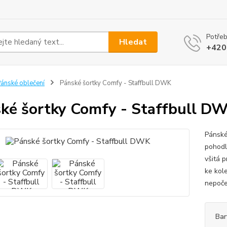
Potřeb
Hledat
+420
ánské oblečení
Pánské šortky Comfy - Staffbull DWK
ké šortky Comfy - Staffbull D
Pánské
pohodl
všitá 
ke kol
nepoče
Bar