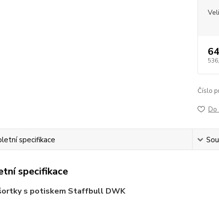
Vel
64
536
Číslo p
Do 
etní specifikace
Souv
tní specifikace
šortky s potiskem Staffbull DWK