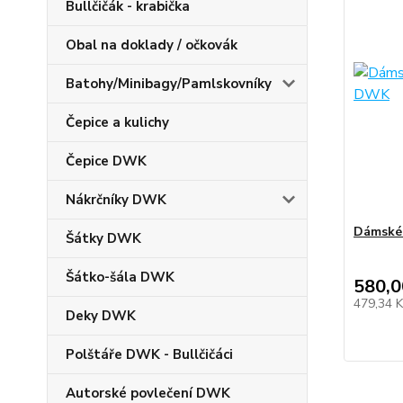
Bullčičák - krabička
Obal na doklady / očkovák
Batohy/Minibagy/Pamlskovníky
Čepice a kulichy
Čepice DWK
Nákrčníky DWK
Dámské 
Šátky DWK
Šátko-šála DWK
580,0
479,34 
Deky DWK
Polštáře DWK - Bullčičáci
Autorské povlečení DWK