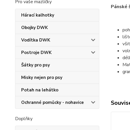
Pro vaše mazlíčky
Pánské 
Hárací kalhotky
Obojky DWK
poh
liš
Vodítka DWK
vši
vol
Postroje DWK
dél
Mat
Šátky pro psy
gra
Misky nejen pro psy
Potah na lehátko
Souvise
Ochranné pomůcky - nohavice
Doplňky