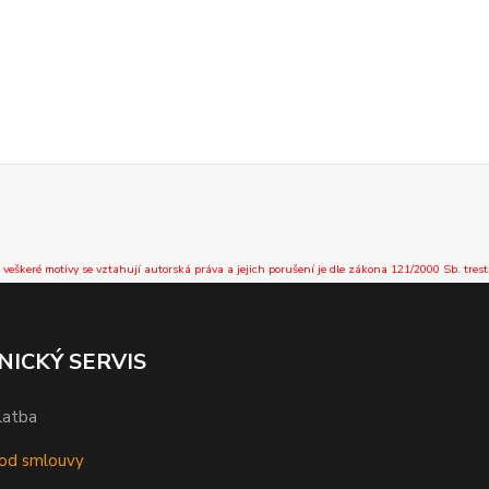
 veškeré motivy se vztahují autorská práva a jejich porušení je dle zákona 121/2000 Sb. trest
NICKÝ SERVIS
latba
od smlouvy