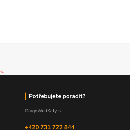
né.
Potřebujete poradit?
DragoWolfKaty.cz
+420 731 722 844