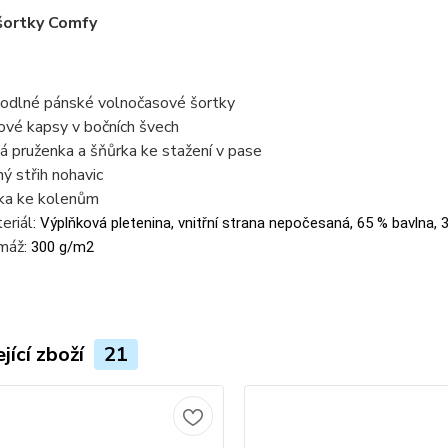
šortky Comfy
odlné pánské volnočasové šortky
tové kapsy v bočních švech
tá pruženka a šňůrka ke stažení v pase
ný střih nohavic
ka ke kolenům
eriál:
Výplňková pletenina, vnitřní strana nepočesaná, 65 % bavlna, 
máž:
300 g/m2
jící zboží
21