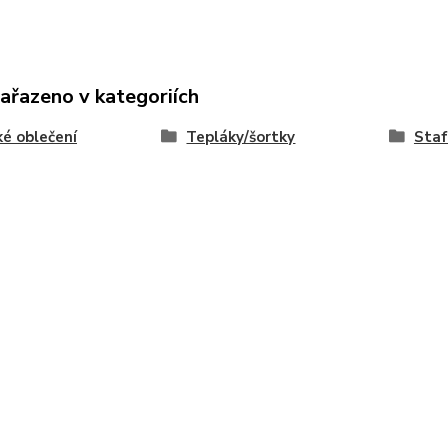
zařazeno v kategoriích
é oblečení
Tepláky/šortky
Staf