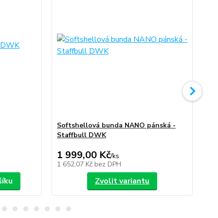
Softshellová bunda NANO pánská -
So
Staffbull DWK
St
1 999,00 Kč
1 
/
ks
1 652,07 Kč
bez DPH
1 6
šíku
Zvolit variantu