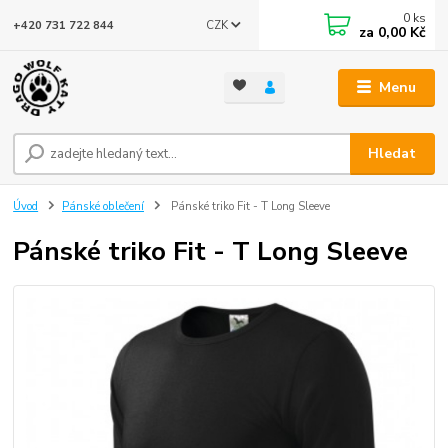
0
ks
CZK
+420 731 722 844
za
0,00 Kč
Menu
Hledat
Úvod
Pánské oblečení
Pánské triko Fit - T Long Sleeve
Pánské triko Fit - T Long Sleeve