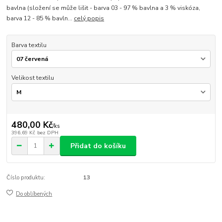
bavlna (složení se může lišit - barva 03 - 97 % bavlna a 3 % viskóza,
barva 12 - 85 % bavln...
celý popis
Barva textilu
Velikost textilu
480,00 Kč
/
ks
396,69 Kč
bez DPH
Přidat do košíku
Číslo produktu:
13
Do oblíbených