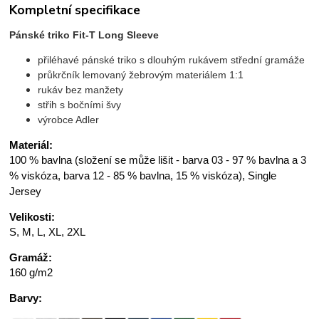
Kompletní specifikace
Pánské triko Fit-T Long Sleeve
přiléhavé pánské triko s dlouhým rukávem střední gramáže
průkrčník lemovaný žebrovým materiálem 1:1
rukáv bez manžety
střih s bočními švy
výrobce Adler
Materiál:
100 % bavlna (složení se může lišit - barva 03 - 97 % bavlna a 3
% viskóza, barva 12 - 85 % bavlna, 15 % viskóza), Single
Jersey
Velikosti:
S, M, L, XL, 2XL
Gramáž:
160 g/m2
Barvy: