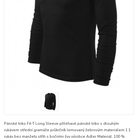
Pánské triko Fit-T Long Sleeve přiléhavé pánské triko s dlouhým
rukávem střední gramáže průkrčník lemovaný žebrovým materiálem 1:1
rukáv bez manžety střih s bočními švy výrobce Adler Materiál: 100 %