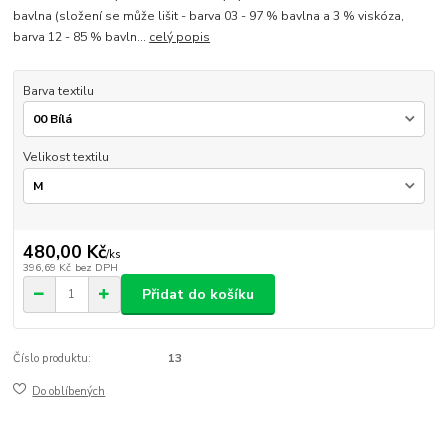
bavlna (složení se může lišit - barva 03 - 97 % bavlna a 3 % viskóza,
barva 12 - 85 % bavln...
celý popis
Barva textilu
Velikost textilu
480,00 Kč
/
ks
396,69 Kč
bez DPH
Přidat do košíku
Číslo produktu:
13
Do oblíbených