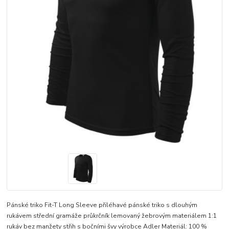
Pánské triko Fit-T Long Sleeve přiléhavé pánské triko s dlouhým
rukávem střední gramáže průkrčník lemovaný žebrovým materiálem 1:1
rukáv bez manžety střih s bočními švy výrobce Adler Materiál: 100 %