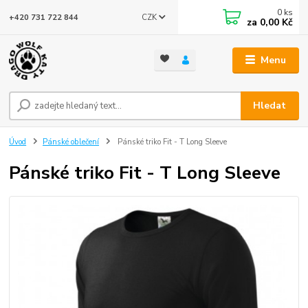
0
ks
CZK
+420 731 722 844
za
0,00 Kč
Menu
Hledat
Úvod
Pánské oblečení
Pánské triko Fit - T Long Sleeve
Pánské triko Fit - T Long Sleeve