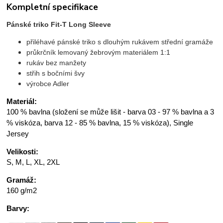
Kompletní specifikace
Pánské triko Fit-T Long Sleeve
přiléhavé pánské triko s dlouhým rukávem střední gramáže
průkrčník lemovaný žebrovým materiálem 1:1
rukáv bez manžety
střih s bočními švy
výrobce Adler
Materiál:
100 % bavlna (složení se může lišit - barva 03 - 97 % bavlna a 3
% viskóza, barva 12 - 85 % bavlna, 15 % viskóza), Single
Jersey
Velikosti:
S, M, L, XL, 2XL
Gramáž:
160 g/m2
Barvy: