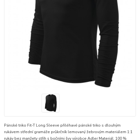
Pánské triko Fit-T Long Sleeve přiléhavé pánské triko s dlouhým
rukávem střední gramáže průkrčník lemovaný žebrovým materiálem 1:1
rukáv bez manžety střih s bočními švy výrobce Adler Materiál: 100 %