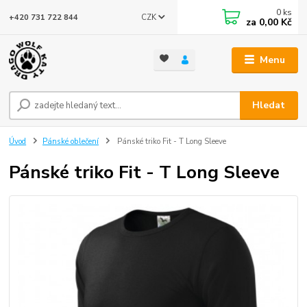
0
ks
CZK
+420 731 722 844
za
0,00 Kč
Menu
Hledat
Úvod
Pánské oblečení
Pánské triko Fit - T Long Sleeve
Pánské triko Fit - T Long Sleeve