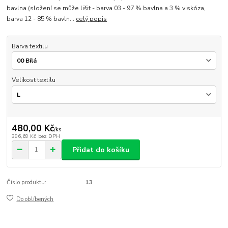
bavlna (složení se může lišit - barva 03 - 97 % bavlna a 3 % viskóza,
barva 12 - 85 % bavln...
celý popis
Barva textilu
Velikost textilu
480,00 Kč
/
ks
396,69 Kč
bez DPH
Přidat do košíku
Číslo produktu:
13
Do oblíbených