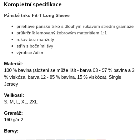
Kompletní specifikace
Pánské triko Fit-T Long Sleeve
přiléhavé pánské triko s dlouhým rukávem střední gramáže
průkrčník lemovaný žebrovým materiálem 1:1
rukáv bez manžety
střih s bočními švy
výrobce Adler
Materiál:
100 % bavlna (složení se může lišit - barva 03 - 97 % bavlna a 3
% viskóza, barva 12 - 85 % bavlna, 15 % viskóza), Single
Jersey
Velikosti:
S, M, L, XL, 2XL
Gramáž:
160 g/m2
Barvy: