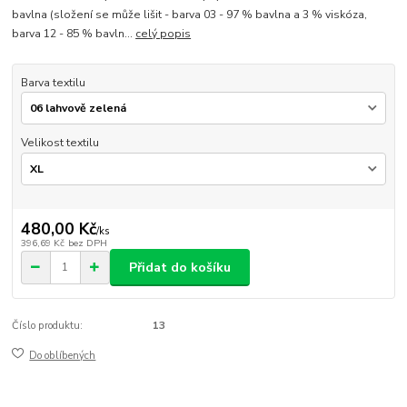
bavlna (složení se může lišit - barva 03 - 97 % bavlna a 3 % viskóza,
barva 12 - 85 % bavln...
celý popis
Barva textilu
Velikost textilu
480,00 Kč
/
ks
396,69 Kč
bez DPH
Přidat do košíku
Číslo produktu:
13
Do oblíbených