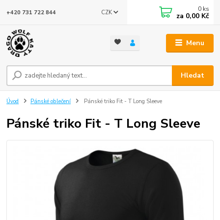
0
ks
CZK
+420 731 722 844
za
0,00 Kč
Menu
Hledat
Úvod
Pánské oblečení
Pánské triko Fit - T Long Sleeve
Pánské triko Fit - T Long Sleeve