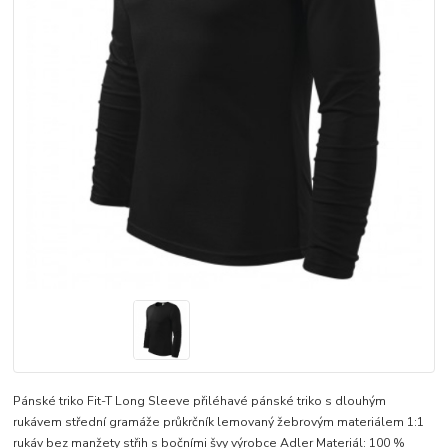
Pánské triko Fit-T Long Sleeve přiléhavé pánské triko s dlouhým
rukávem střední gramáže průkrčník lemovaný žebrovým materiálem 1:1
rukáv bez manžety střih s bočními švy výrobce Adler Materiál: 100 %