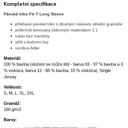
Kompletní specifikace
Pánské triko Fit-T Long Sleeve
přiléhavé pánské triko s dlouhým rukávem střední gramáže
průkrčník lemovaný žebrovým materiálem 1:1
rukáv bez manžety
střih s bočními švy
výrobce Adler
Materiál:
100 % bavlna (složení se může lišit - barva 03 - 97 % bavlna a 3
% viskóza, barva 12 - 85 % bavlna, 15 % viskóza), Single
Jersey
Velikosti:
S, M, L, XL, 2XL
Gramáž:
160 g/m2
Barvy: