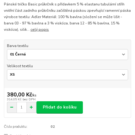
Pánské tričko Basic průkrčník s přídavkem 5 % elastanu tubulární střih
vnitřní část zadního průkrčníku začištěná páskou zpevňující ramenní páska
výrobce textilu: Adler Materiál: 100 % bavlna (složení se může lišit -
barva 03 - 97 % bavlna a 3 % viskóza, barva 12 - 85 % bavlna, 15 %
viskóza), silik...
celý popis
Barva textilu
Velikost textilu
380,00 Kč
/
ks
314,05 Kč
bez DPH
Přidat do košíku
Číslo produktu:
02