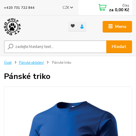
0
ks
CZK
+420 731 722 844
za
0,00 Kč
Menu
Hledat
Úvod
Pánské oblečení
Pánské triko
Pánské triko