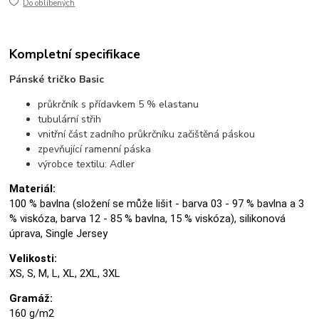
Do oblíbených
Kompletní specifikace
Pánské tričko Basic
průkrčník s přídavkem 5 % elastanu
tubulární střih
vnitřní část zadního průkrčníku začištěná páskou
zpevňující ramenní páska
výrobce textilu: Adler
Materiál:
100 % bavlna (složení se může lišit - barva 03 - 97 % bavlna a 3
% viskóza, barva 12 - 85 % bavlna, 15 % viskóza), silikonová
úprava, Single Jersey
Velikosti:
XS, S, M, L, XL, 2XL, 3XL
Gramáž:
160 g/m2