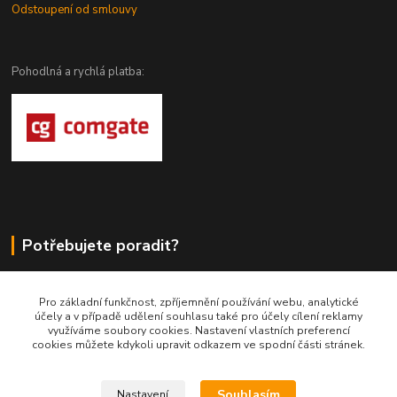
Odstoupení od smlouvy
Pohodlná a rychlá platba:
Potřebujete poradit?
DragoWolfKaty.cz
Pro základní funkčnost, zpříjemnění používání webu, analytické
účely a v případě udělení souhlasu také pro účely cílení reklamy
+420 731 722 844
využíváme soubory cookies. Nastavení vlastních preferencí
cookies můžete kdykoli upravit odkazem ve spodní části stránek.
DragoWolfKaty@seznam.cz
Souhlasím
Nastavení