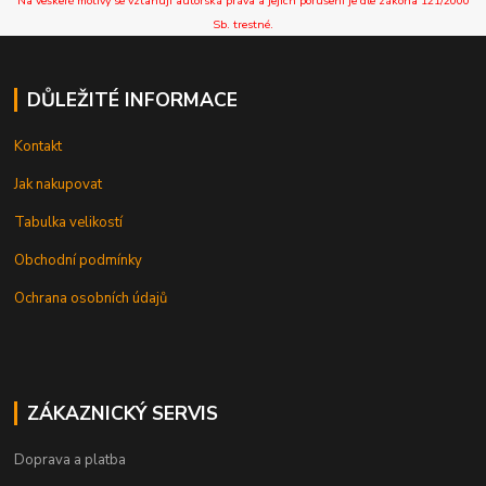
Na veškeré motivy se vztahují autorská práva a jejich porušení je dle zákona 121/2000
Sb. trestné.
DŮLEŽITÉ INFORMACE
Kontakt
Jak nakupovat
Tabulka velikostí
Obchodní podmínky
Ochrana osobních údajů
ZÁKAZNICKÝ SERVIS
Doprava a platba