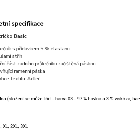
tní specifikace
ričko Basic
krčník s přídavkem 5 % elastanu
lární střih
třní část zadního průkrčníku začištěná páskou
vňující ramenní páska
obce textilu: Adler
na (složení se může lišit - barva 03 - 97 % bavlna a 3 % viskóza, bar
:
L, XL, 2XL, 3XL