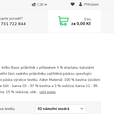
Přihlášení
CZK
ujete poradit?
0
ks
za
0,00 Kč
 731 722 844
 tričko Basic průkrčník s přídavkem 5 % elastanu tubulární
nitřní část zadního průkrčníku začištěná páskou zpevňující
í páska výrobce textilu: Adler Materiál: 100 % bavlna (složení
e lišit - barva 03 - 97 % bavlna a 3 % viskóza, barva 12 - 85
a, 15 % viskóza), silik...
celý popis
va textilu