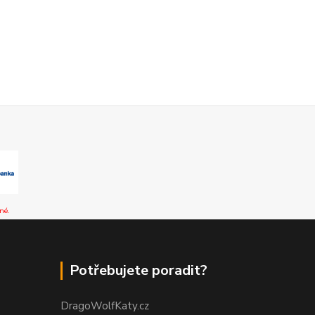
né.
Potřebujete poradit?
DragoWolfKaty.cz