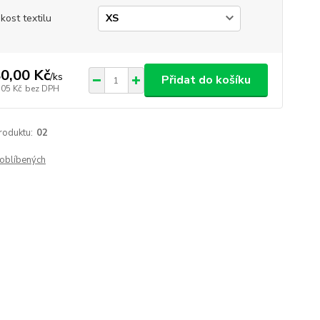
ikost textilu
0,00 Kč
/
ks
Přidat do košíku
,05 Kč
bez DPH
roduktu:
02
oblíbených