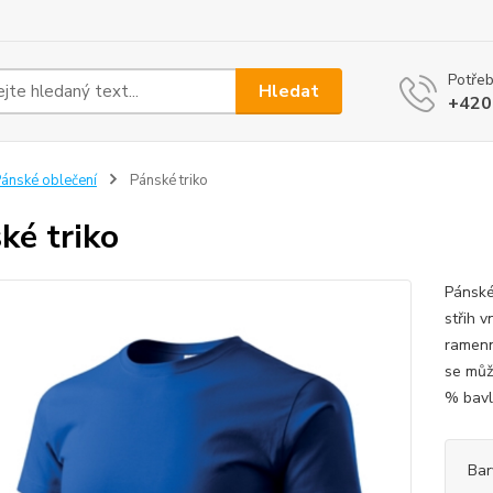
Potřeb
Hledat
+420
ánské oblečení
Pánské triko
ké triko
Pánské
střih v
ramenn
se můž
% bavln
Bar