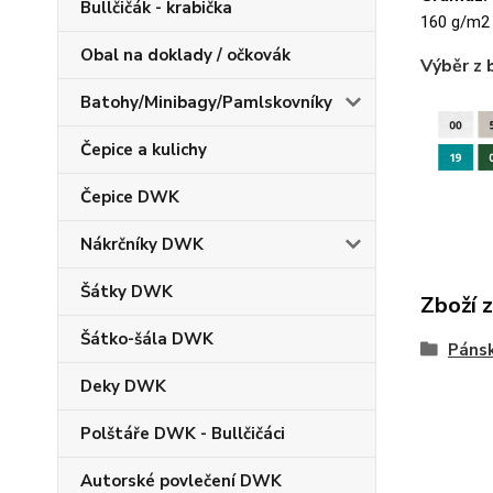
Bullčičák - krabička
160 g/m2
Obal na doklady / očkovák
Výběr z 
Batohy/Minibagy/Pamlskovníky
Čepice a kulichy
Čepice DWK
Nákrčníky DWK
Šátky DWK
Zboží 
Šátko-šála DWK
Pánsk
Deky DWK
Polštáře DWK - Bullčičáci
Autorské povlečení DWK