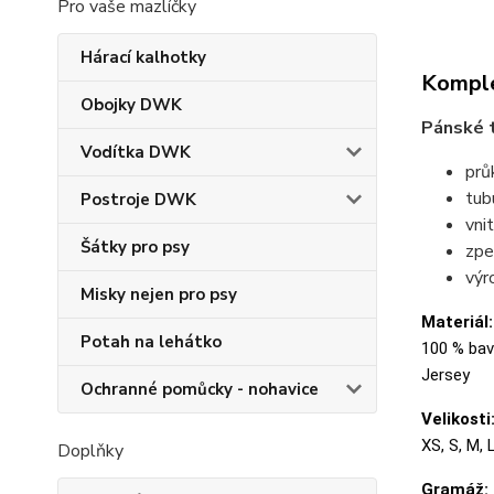
Pro vaše mazlíčky
Hárací kalhotky
Komple
Obojky DWK
Pánské t
Vodítka DWK
prů
tubu
Postroje DWK
vni
Šátky pro psy
zpe
výr
Misky nejen pro psy
Materiál:
Potah na lehátko
100 % bavl
Jersey
Ochranné pomůcky - nohavice
Velikosti
XS, S, M, 
Doplňky
Gramáž: