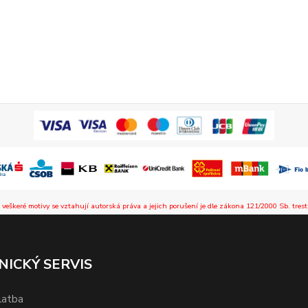
 veškeré motivy se vztahují autorská práva a jejich porušení je dle zákona 121/2000 Sb. trest
NICKÝ SERVIS
latba