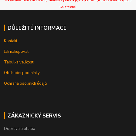
Na veškeré motivy se vztahují autorská práva a jejich porušení je dle zákona 121/2000
Sb. trestné.
DŮLEŽITÉ INFORMACE
Kontakt
Jak nakupovat
Tabulka velikostí
Obchodní podmínky
Ochrana osobních údajů
ZÁKAZNICKÝ SERVIS
Doprava a platba