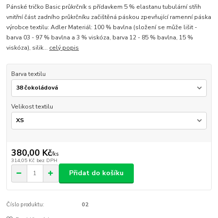
Pánské tričko Basic průkrčník s přídavkem 5 % elastanu tubulární střih
vnitřní část zadního průkrčníku začištěná páskou zpevňující ramenní páska
výrobce textilu: Adler Materiál: 100 % bavlna (složení se může lišit -
barva 03 - 97 % bavlna a 3 % viskóza, barva 12 - 85 % bavlna, 15 %
viskóza), silik...
celý popis
Barva textilu
Velikost textilu
380,00 Kč
/
ks
314,05 Kč
bez DPH
Přidat do košíku
Číslo produktu:
02