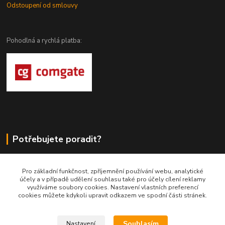
Odstoupení od smlouvy
Pohodlná a rychlá platba:
Potřebujete poradit?
DragoWolfKaty.cz
Pro základní funkčnost, zpříjemnění používání webu, analytické
účely a v případě udělení souhlasu také pro účely cílení reklamy
+420 731 722 844
využíváme soubory cookies. Nastavení vlastních preferencí
cookies můžete kdykoli upravit odkazem ve spodní části stránek.
DragoWolfKaty@seznam.cz
Souhlasím
Nastavení