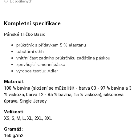
Do oblíbených
Kompletní specifikace
Pánské tričko Basic
průkrčník s přídavkem 5 % elastanu
tubulární střih
vnitřní část zadního průkrčníku začištěná páskou
zpevňující ramenní páska
výrobce textilu: Adler
Materiál:
100 % bavlna (složení se může lišit - barva 03 - 97 % bavlna a 3
% viskóza, barva 12 - 85 % bavlna, 15 % viskóza), silikonová
úprava, Single Jersey
Velikosti:
XS, S, M, L, XL, 2XL, 3XL
Gramáž:
160 g/m2