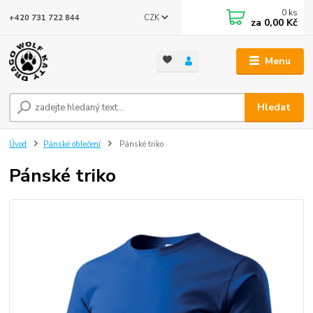
0
ks
CZK
+420 731 722 844
za
0,00 Kč
Menu
Hledat
Úvod
Pánské oblečení
Pánské triko
Pánské triko