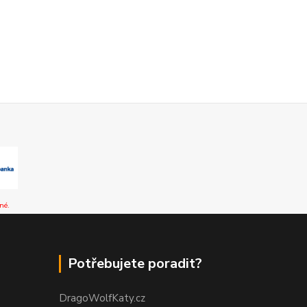
né.
Potřebujete poradit?
DragoWolfKaty.cz