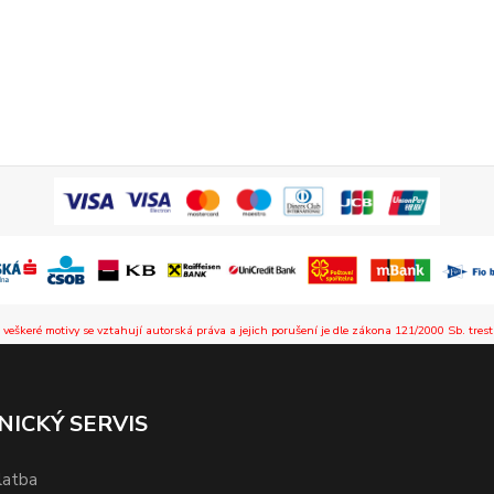
 veškeré motivy se vztahují autorská práva a jejich porušení je dle zákona 121/2000 Sb. trest
NICKÝ SERVIS
latba