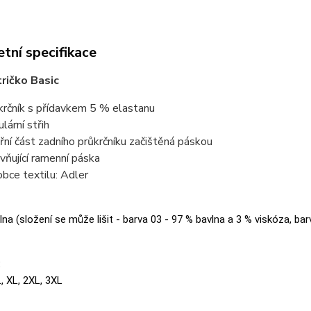
tní specifikace
ričko Basic
krčník s přídavkem 5 % elastanu
lární střih
třní část zadního průkrčníku začištěná páskou
vňující ramenní páska
obce textilu: Adler
na (složení se může lišit - barva 03 - 97 % bavlna a 3 % viskóza, bar
:
L, XL, 2XL, 3XL