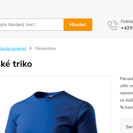
Potřeb
Hledat
+420
ánské oblečení
Pánské triko
ké triko
Pánské
střih v
ramenn
se můž
% bavln
Bar