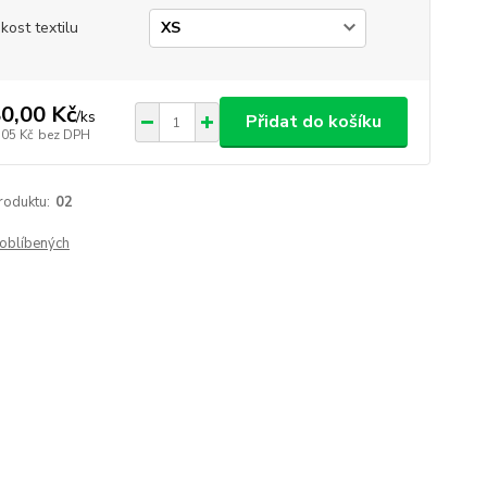
ikost textilu
0,00 Kč
/
ks
Přidat do košíku
,05 Kč
bez DPH
roduktu:
02
oblíbených