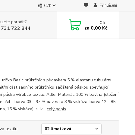
Přihlášení
CZK
ujete poradit?
0
ks
za
0,00 Kč
 731 722 844
 tričko Basic průkrčník s přídavkem 5 % elastanu tubulární
nitřní část zadního průkrčníku začištěná páskou zpevňující
í páska výrobce textilu: Adler Materiál: 100 % bavlna (složení
e lišit - barva 03 - 97 % bavlna a 3 % viskóza, barva 12 - 85
a, 15 % viskóza), silik...
celý popis
va textilu