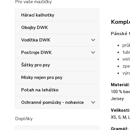
Pro vaše mazlíčky
Hárací kalhotky
Komple
Obojky DWK
Pánské t
Vodítka DWK
prů
tubu
Postroje DWK
vni
Šátky pro psy
zpe
výr
Misky nejen pro psy
Materiál:
Potah na lehátko
100 % bavl
Jersey
Ochranné pomůcky - nohavice
Velikosti
XS, S, M, 
Doplňky
Gramáž: