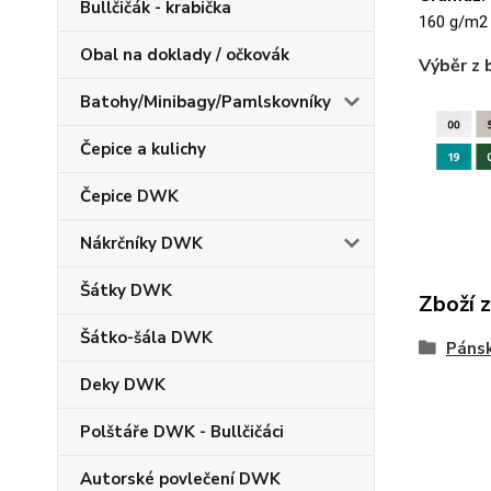
Bullčičák - krabička
160 g/m2
Obal na doklady / očkovák
Výběr z 
Batohy/Minibagy/Pamlskovníky
Čepice a kulichy
Čepice DWK
Nákrčníky DWK
Šátky DWK
Zboží 
Šátko-šála DWK
Pánsk
Deky DWK
Polštáře DWK - Bullčičáci
Autorské povlečení DWK