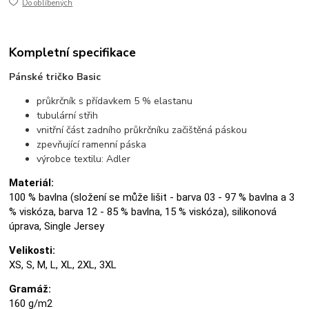
Do oblíbených
Kompletní specifikace
Pánské tričko Basic
průkrčník s přídavkem 5 % elastanu
tubulární střih
vnitřní část zadního průkrčníku začištěná páskou
zpevňující ramenní páska
výrobce textilu: Adler
Materiál:
100 % bavlna (složení se může lišit - barva 03 - 97 % bavlna a 3
% viskóza, barva 12 - 85 % bavlna, 15 % viskóza), silikonová
úprava, Single Jersey
Velikosti:
XS, S, M, L, XL, 2XL, 3XL
Gramáž:
160 g/m2