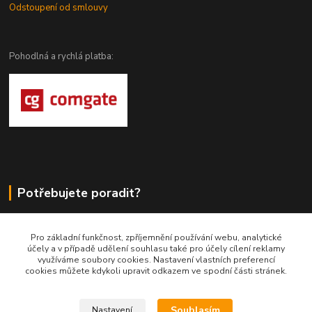
Odstoupení od smlouvy
Pohodlná a rychlá platba:
Potřebujete poradit?
DragoWolfKaty.cz
Pro základní funkčnost, zpříjemnění používání webu, analytické
účely a v případě udělení souhlasu také pro účely cílení reklamy
+420 731 722 844
využíváme soubory cookies. Nastavení vlastních preferencí
cookies můžete kdykoli upravit odkazem ve spodní části stránek.
DragoWolfKaty@seznam.cz
Souhlasím
Nastavení