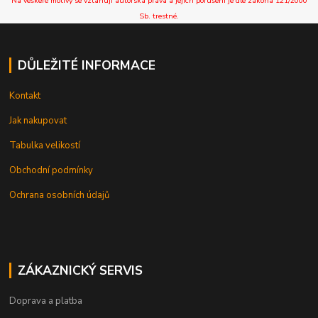
Na veškeré motivy se vztahují autorská práva a jejich porušení je dle zákona 121/2000
Sb. trestné.
DŮLEŽITÉ INFORMACE
Kontakt
Jak nakupovat
Tabulka velikostí
Obchodní podmínky
Ochrana osobních údajů
ZÁKAZNICKÝ SERVIS
Doprava a platba