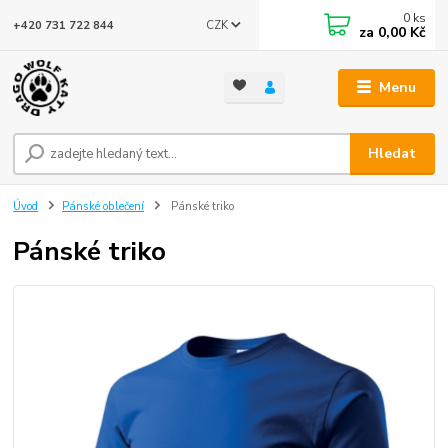
0
ks
CZK
+420 731 722 844
za
0,00 Kč
Menu
Hledat
Úvod
Pánské oblečení
Pánské triko
Pánské triko