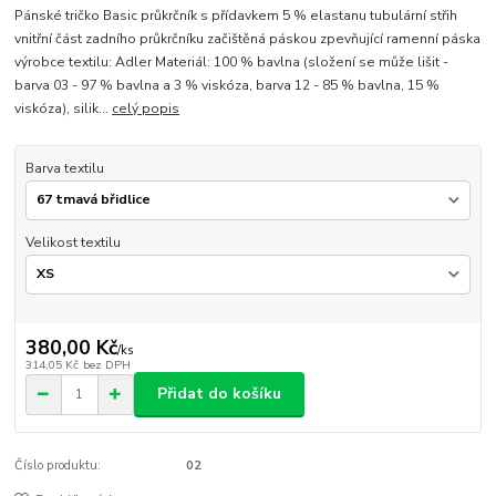
Pánské tričko Basic průkrčník s přídavkem 5 % elastanu tubulární střih
vnitřní část zadního průkrčníku začištěná páskou zpevňující ramenní páska
výrobce textilu: Adler Materiál: 100 % bavlna (složení se může lišit -
barva 03 - 97 % bavlna a 3 % viskóza, barva 12 - 85 % bavlna, 15 %
viskóza), silik...
celý popis
Barva textilu
Velikost textilu
380,00 Kč
/
ks
314,05 Kč
bez DPH
Přidat do košíku
Číslo produktu:
02