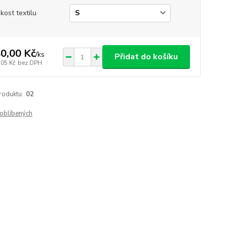
ikost textilu
0,00 Kč
/
ks
Přidat do košíku
,05 Kč
bez DPH
roduktu:
02
oblíbených