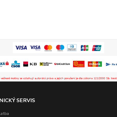
 veškeré motivy se vztahují autorská práva a jejich porušení je dle zákona 121/2000 Sb. trest
NICKÝ SERVIS
latba