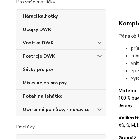
Pro vaše mazlíčky
Hárací kalhotky
Komple
Obojky DWK
Pánské t
Vodítka DWK
prů
tubu
Postroje DWK
vni
Šátky pro psy
zpe
výr
Misky nejen pro psy
Materiál:
Potah na lehátko
100 % bavl
Jersey
Ochranné pomůcky - nohavice
Velikosti
XS, S, M, 
Doplňky
Gramáž: