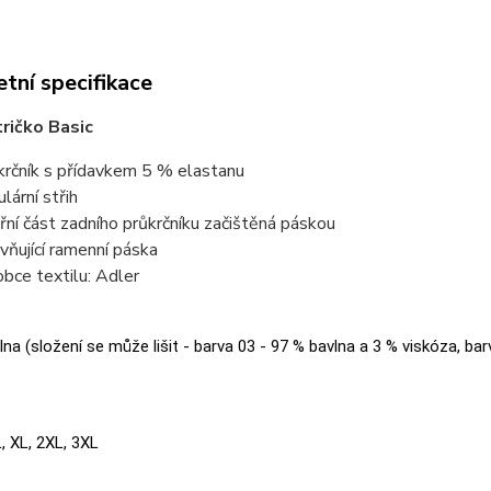
tní specifikace
ričko Basic
krčník s přídavkem 5 % elastanu
lární střih
třní část zadního průkrčníku začištěná páskou
vňující ramenní páska
obce textilu: Adler
na (složení se může lišit - barva 03 - 97 % bavlna a 3 % viskóza, bar
:
L, XL, 2XL, 3XL