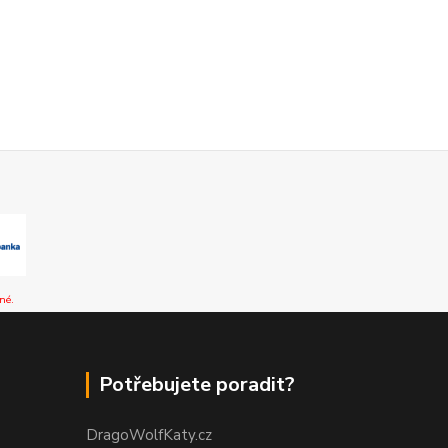
né.
Potřebujete poradit?
DragoWolfKaty.cz