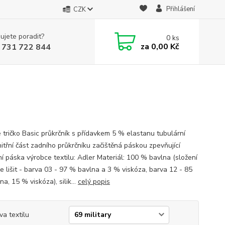
Přihlášení
CZK
ujete poradit?
0
ks
za
0,00 Kč
 731 722 844
 tričko Basic průkrčník s přídavkem 5 % elastanu tubulární
nitřní část zadního průkrčníku začištěná páskou zpevňující
í páska výrobce textilu: Adler Materiál: 100 % bavlna (složení
e lišit - barva 03 - 97 % bavlna a 3 % viskóza, barva 12 - 85
a, 15 % viskóza), silik...
celý popis
va textilu