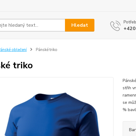
Potřeb
Hledat
+420
ánské oblečení
Pánské triko
ké triko
Pánské
střih v
ramenn
se můž
% bavln
Bar