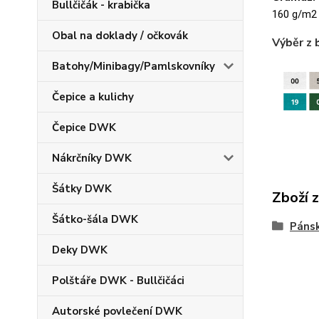
Bullčičák - krabička
160 g/m2
Obal na doklady / očkovák
Výběr z 
Batohy/Minibagy/Pamlskovníky
Čepice a kulichy
Čepice DWK
Nákrčníky DWK
Šátky DWK
Zboží 
Šátko-šála DWK
Pánsk
Deky DWK
Polštáře DWK - Bullčičáci
Autorské povlečení DWK