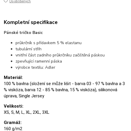
Do oblíbených
Kompletní specifikace
Pánské tričko Basic
průkrčník s přídavkem 5 % elastanu
tubulární střih
vnitřní část zadního průkrčníku začištěná páskou
zpevňující ramenní páska
výrobce textilu: Adler
Materiál:
100 % bavlna (složení se může lišit - barva 03 - 97 % bavlna a 3
% viskóza, barva 12 - 85 % bavlna, 15 % viskóza), silikonová
úprava, Single Jersey
Velikosti:
XS, S, M, L, XL, 2XL, 3XL
Gramáž:
160 g/m2