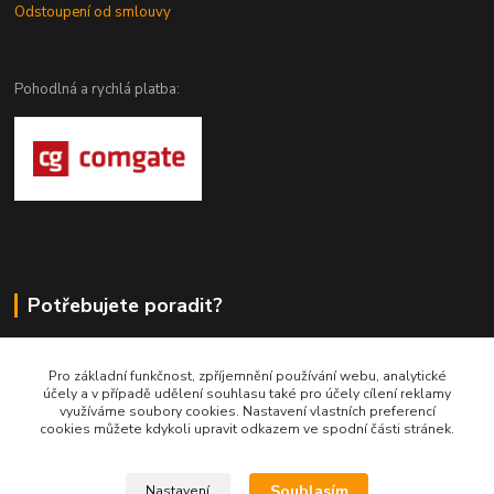
Odstoupení od smlouvy
Pohodlná a rychlá platba:
Potřebujete poradit?
DragoWolfKaty.cz
Pro základní funkčnost, zpříjemnění používání webu, analytické
účely a v případě udělení souhlasu také pro účely cílení reklamy
+420 731 722 844
využíváme soubory cookies. Nastavení vlastních preferencí
cookies můžete kdykoli upravit odkazem ve spodní části stránek.
DragoWolfKaty@seznam.cz
Souhlasím
Nastavení