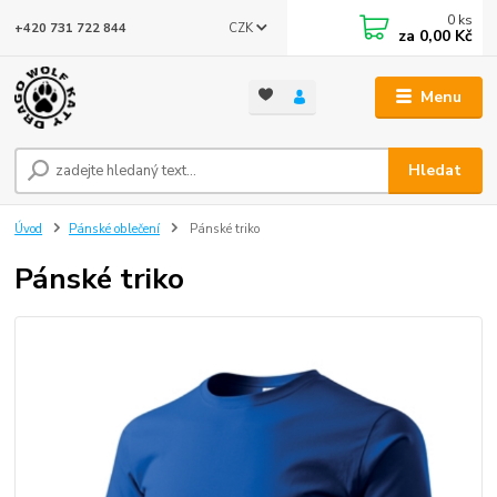
0
ks
CZK
+420 731 722 844
za
0,00 Kč
Menu
Hledat
Úvod
Pánské oblečení
Pánské triko
Pánské triko