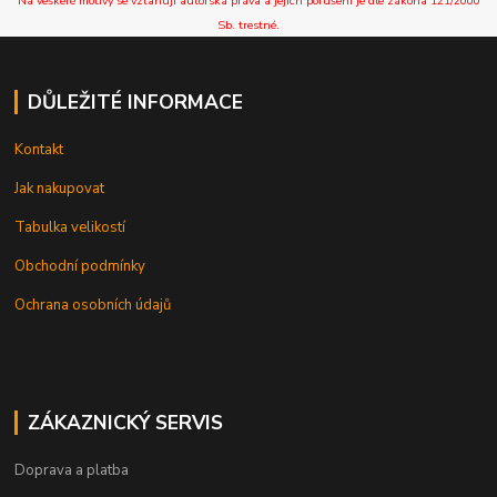
Na veškeré motivy se vztahují autorská práva a jejich porušení je dle zákona 121/2000
Sb. trestné.
DŮLEŽITÉ INFORMACE
Kontakt
Jak nakupovat
Tabulka velikostí
Obchodní podmínky
Ochrana osobních údajů
ZÁKAZNICKÝ SERVIS
Doprava a platba