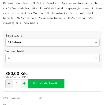
Pánské tričko Basic průkrčník s přídavkem 5 % elastanu tubulární střih
vnitřní část zadního průkrčníku začištěná páskou zpevňující ramenní páska
výrobce textilu: Adler Materiál: 100 % bavlna (složení se může lišit -
barva 03 - 97 % bavlna a 3 % viskóza, barva 12 - 85 % bavlna, 15 %
viskóza), silik...
celý popis
Barva textilu
Velikost textilu
380,00 Kč
/
ks
314,05 Kč
bez DPH
Přidat do košíku
Číslo produktu:
02