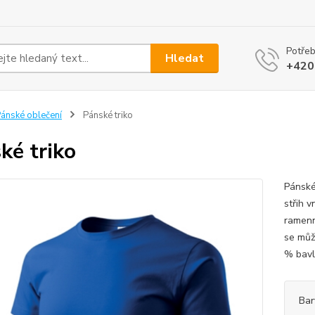
Potřeb
Hledat
+420
ánské oblečení
Pánské triko
ké triko
Pánské
střih v
ramenn
se můž
% bavln
Bar