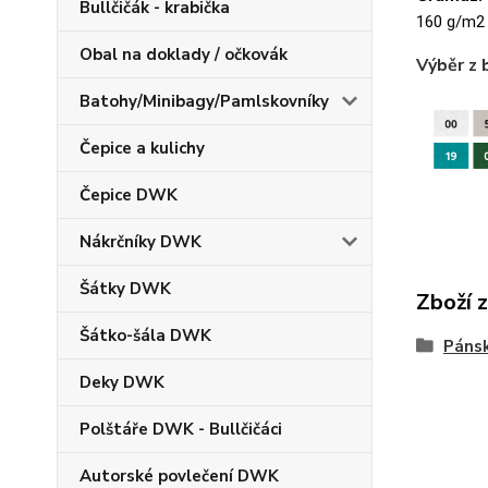
Bullčičák - krabička
160 g/m2
Obal na doklady / očkovák
Výběr z 
Batohy/Minibagy/Pamlskovníky
Čepice a kulichy
Čepice DWK
Nákrčníky DWK
Šátky DWK
Zboží 
Šátko-šála DWK
Pánsk
Deky DWK
Polštáře DWK - Bullčičáci
Autorské povlečení DWK