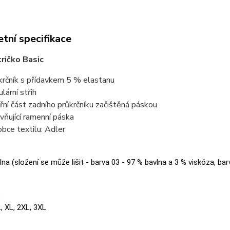
tní specifikace
ričko Basic
krčník s přídavkem 5 % elastanu
lární střih
třní část zadního průkrčníku začištěná páskou
vňující ramenní páska
obce textilu: Adler
na (složení se může lišit - barva 03 - 97 % bavlna a 3 % viskóza, bar
:
L, XL, 2XL, 3XL