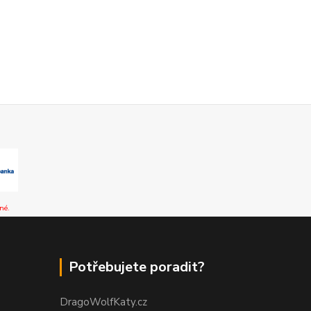
né.
Potřebujete poradit?
DragoWolfKaty.cz