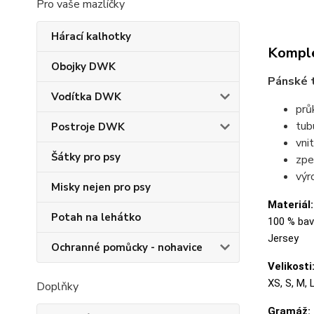
Pro vaše mazlíčky
Hárací kalhotky
Komple
Obojky DWK
Pánské t
Vodítka DWK
prů
tubu
Postroje DWK
vni
Šátky pro psy
zpe
výr
Misky nejen pro psy
Materiál:
Potah na lehátko
100 % bavl
Jersey
Ochranné pomůcky - nohavice
Velikosti
XS, S, M, 
Doplňky
Gramáž: