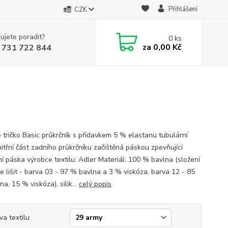
Přihlášení
CZK
ujete poradit?
0
ks
za
0,00 Kč
 731 722 844
 tričko Basic průkrčník s přídavkem 5 % elastanu tubulární
nitřní část zadního průkrčníku začištěná páskou zpevňující
í páska výrobce textilu: Adler Materiál: 100 % bavlna (složení
e lišit - barva 03 - 97 % bavlna a 3 % viskóza, barva 12 - 85
a, 15 % viskóza), silik...
celý popis
va textilu