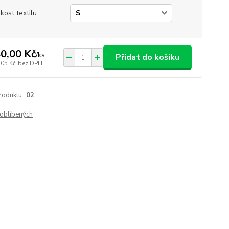
ikost textilu
0,00 Kč
/
ks
Přidat do košíku
,05 Kč
bez DPH
roduktu:
02
oblíbených