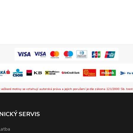
 veškeré motivy se vztahují autorská práva a jejich porušení je dle zákona 121/2000 Sb. trest
NICKÝ SERVIS
latba