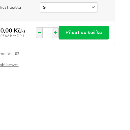
ikost textilu
0,00 Kč
/
ks
Přidat do košíku
,05 Kč
bez DPH
roduktu:
02
oblíbených