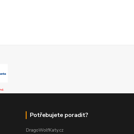
né.
Potřebujete poradit?
DragoWolfKaty.cz