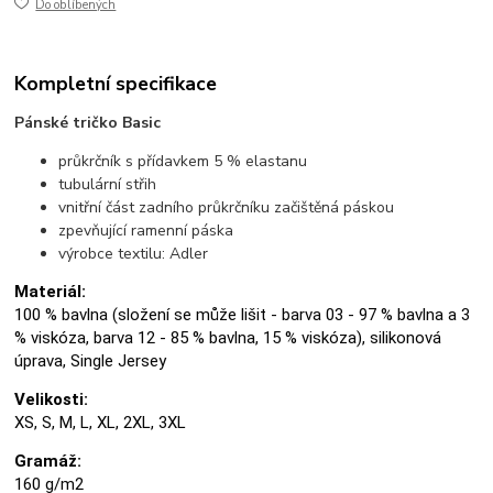
Do oblíbených
Kompletní specifikace
Pánské tričko Basic
průkrčník s přídavkem 5 % elastanu
tubulární střih
vnitřní část zadního průkrčníku začištěná páskou
zpevňující ramenní páska
výrobce textilu: Adler
Materiál:
100 % bavlna (složení se může lišit - barva 03 - 97 % bavlna a 3
% viskóza, barva 12 - 85 % bavlna, 15 % viskóza), silikonová
úprava, Single Jersey
Velikosti:
XS, S, M, L, XL, 2XL, 3XL
Gramáž:
160 g/m2