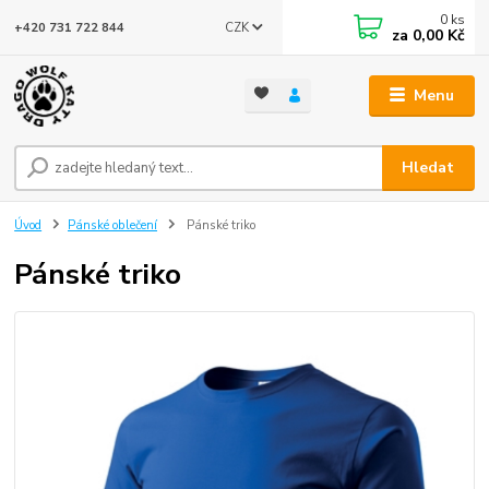
0
ks
CZK
+420 731 722 844
za
0,00 Kč
Menu
Hledat
Úvod
Pánské oblečení
Pánské triko
Pánské triko