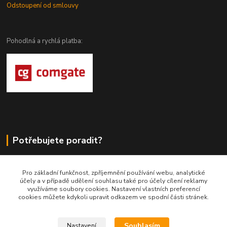
Odstoupení od smlouvy
Pohodlná a rychlá platba:
Potřebujete poradit?
DragoWolfKaty.cz
Pro základní funkčnost, zpříjemnění používání webu, analytické
účely a v případě udělení souhlasu také pro účely cílení reklamy
+420 731 722 844
využíváme soubory cookies. Nastavení vlastních preferencí
cookies můžete kdykoli upravit odkazem ve spodní části stránek.
DragoWolfKaty@seznam.cz
Souhlasím
Nastavení