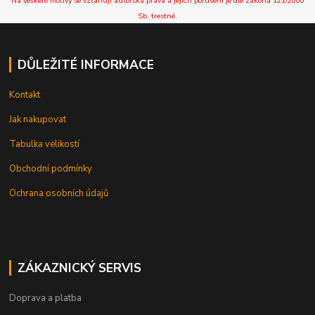
Na veškeré motivy se vztahují autorská práva a jejich porušení je dle zákona 121/2000
Sb. trestné.
DŮLEŽITÉ INFORMACE
Kontakt
Jak nakupovat
Tabulka velikostí
Obchodní podmínky
Ochrana osobních údajů
ZÁKAZNICKÝ SERVIS
Doprava a platba