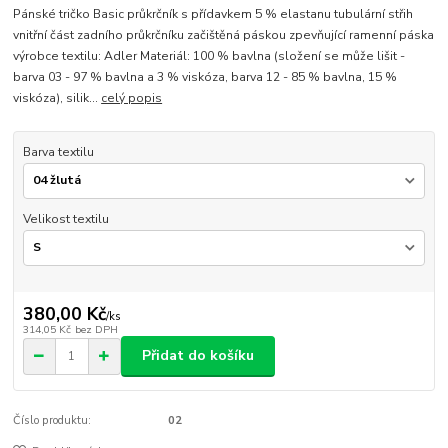
Pánské tričko Basic průkrčník s přídavkem 5 % elastanu tubulární střih
vnitřní část zadního průkrčníku začištěná páskou zpevňující ramenní páska
výrobce textilu: Adler Materiál: 100 % bavlna (složení se může lišit -
barva 03 - 97 % bavlna a 3 % viskóza, barva 12 - 85 % bavlna, 15 %
viskóza), silik...
celý popis
Barva textilu
Velikost textilu
380,00 Kč
/
ks
314,05 Kč
bez DPH
Přidat do košíku
Číslo produktu:
02