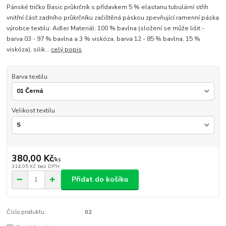
Pánské tričko Basic průkrčník s přídavkem 5 % elastanu tubulární střih
vnitřní část zadního průkrčníku začištěná páskou zpevňující ramenní páska
výrobce textilu: Adler Materiál: 100 % bavlna (složení se může lišit -
barva 03 - 97 % bavlna a 3 % viskóza, barva 12 - 85 % bavlna, 15 %
viskóza), silik...
celý popis
Barva textilu
Velikost textilu
380,00 Kč
/
ks
314,05 Kč
bez DPH
Přidat do košíku
Číslo produktu:
02