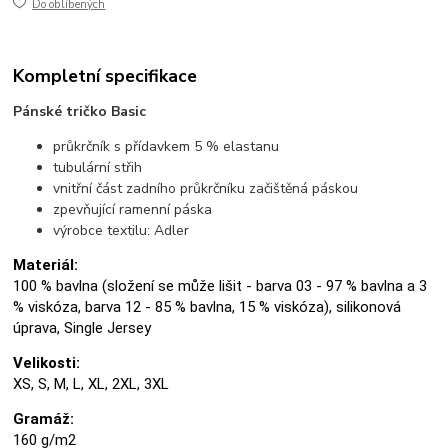
Do oblíbených
Kompletní specifikace
Pánské tričko Basic
průkrčník s přídavkem 5 % elastanu
tubulární střih
vnitřní část zadního průkrčníku začištěná páskou
zpevňující ramenní páska
výrobce textilu: Adler
Materiál:
100 % bavlna (složení se může lišit - barva 03 - 97 % bavlna a 3
% viskóza, barva 12 - 85 % bavlna, 15 % viskóza), silikonová
úprava, Single Jersey
Velikosti:
XS, S, M, L, XL, 2XL, 3XL
Gramáž:
160 g/m2