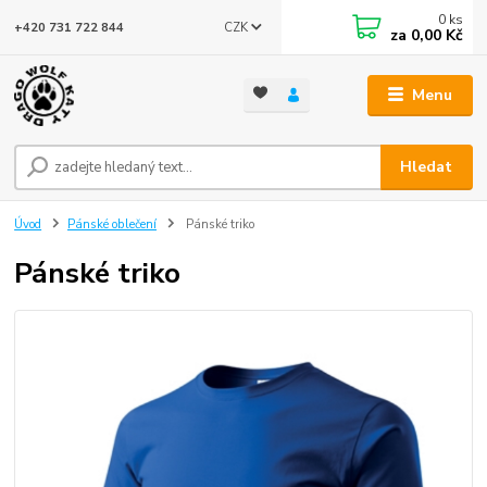
0
ks
CZK
+420 731 722 844
za
0,00 Kč
Menu
Hledat
Úvod
Pánské oblečení
Pánské triko
Pánské triko