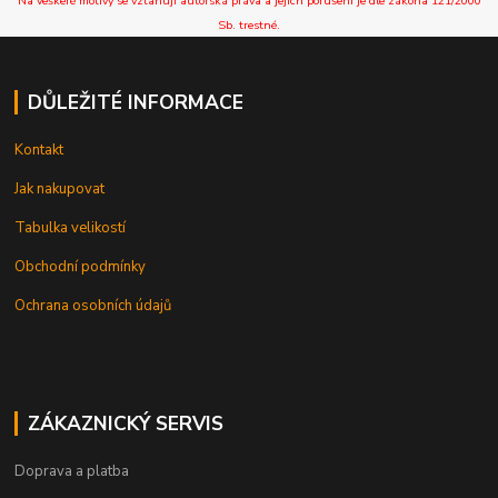
Na veškeré motivy se vztahují autorská práva a jejich porušení je dle zákona 121/2000
Sb. trestné.
DŮLEŽITÉ INFORMACE
Kontakt
Jak nakupovat
Tabulka velikostí
Obchodní podmínky
Ochrana osobních údajů
ZÁKAZNICKÝ SERVIS
Doprava a platba