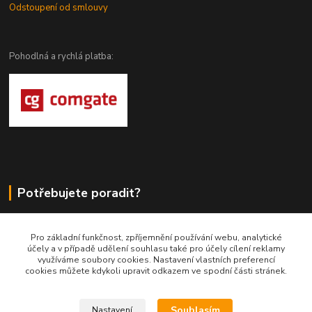
Odstoupení od smlouvy
Pohodlná a rychlá platba:
Potřebujete poradit?
DragoWolfKaty.cz
Pro základní funkčnost, zpříjemnění používání webu, analytické
účely a v případě udělení souhlasu také pro účely cílení reklamy
+420 731 722 844
využíváme soubory cookies. Nastavení vlastních preferencí
cookies můžete kdykoli upravit odkazem ve spodní části stránek.
DragoWolfKaty@seznam.cz
Souhlasím
Nastavení