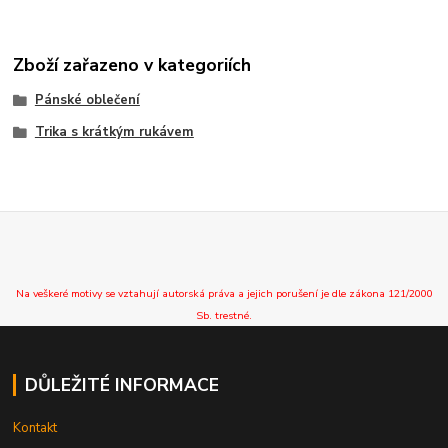
Zboží zařazeno v kategoriích
Pánské oblečení
Trika s krátkým rukávem
Na veškeré motivy se vztahují autorská práva a jejich porušení je dle zákona 121/2000
Sb. trestné.
DŮLEŽITÉ INFORMACE
Kontakt