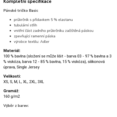
Kompletní specifikace
Pánské tričko Basic
průkrčník s přídavkem 5 % elastanu
tubulární střih
vnitřní část zadního průkrčníku začištěná páskou
zpevňující ramenní páska
výrobce textilu: Adler
Materiál:
100 % bavlna (složení se může lišit - barva 03 - 97 % bavlna a 3
% viskóza, barva 12 - 85 % bavlna, 15 % viskóza), silikonová
úprava, Single Jersey
Velikosti:
XS, S, M, L, XL, 2XL, 3XL
Gramáž:
160 g/m2
Výběr z barev: