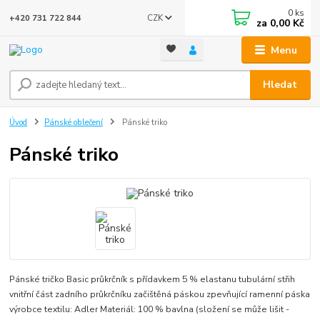
0
ks
CZK
+420 731 722 844
za
0,00 Kč
Menu
Hledat
Úvod
Pánské oblečení
Pánské triko
Pánské triko
Pánské tričko Basic průkrčník s přídavkem 5 % elastanu tubulární střih
vnitřní část zadního průkrčníku začištěná páskou zpevňující ramenní páska
výrobce textilu: Adler Materiál: 100 % bavlna (složení se může lišit -