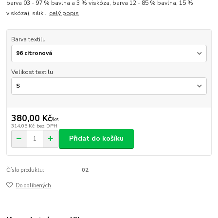
barva 03 - 97 % bavlna a 3 % viskóza, barva 12 - 85 % bavlna, 15 %
viskóza), silik...
celý popis
Barva textilu
Velikost textilu
380,00 Kč
/
ks
314,05 Kč
bez DPH
Přidat do košíku
Číslo produktu:
02
Do oblíbených