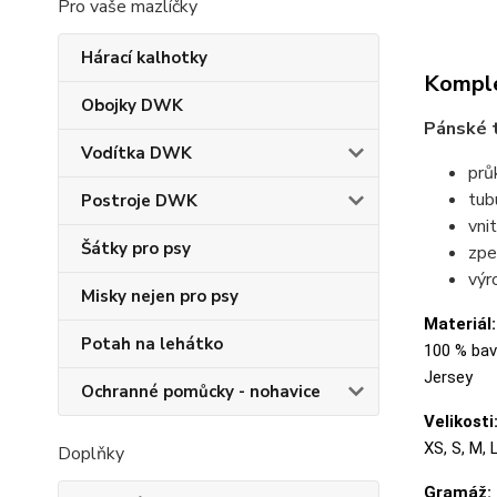
Pro vaše mazlíčky
Hárací kalhotky
Komple
Obojky DWK
Pánské t
Vodítka DWK
prů
tubu
Postroje DWK
vni
Šátky pro psy
zpe
výr
Misky nejen pro psy
Materiál:
Potah na lehátko
100 % bavl
Jersey
Ochranné pomůcky - nohavice
Velikosti
XS, S, M, 
Doplňky
Gramáž: