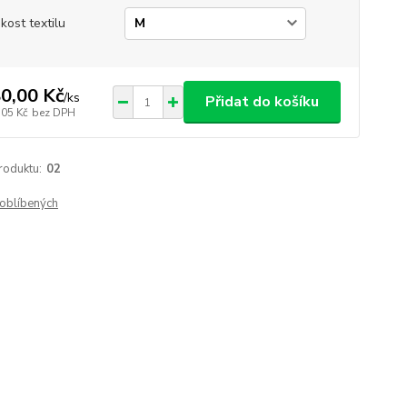
ikost textilu
0,00 Kč
/
ks
Přidat do košíku
,05 Kč
bez DPH
roduktu:
02
oblíbených