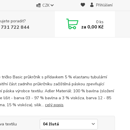
Přihlášení
CZK
ujete poradit?
0
ks
za
0,00 Kč
 731 722 844
 tričko Basic průkrčník s přídavkem 5 % elastanu tubulární
nitřní část zadního průkrčníku začištěná páskou zpevňující
í páska výrobce textilu: Adler Materiál: 100 % bavlna (složení
e lišit - barva 03 - 97 % bavlna a 3 % viskóza, barva 12 - 85
a, 15 % viskóza), silik...
celý popis
va textilu