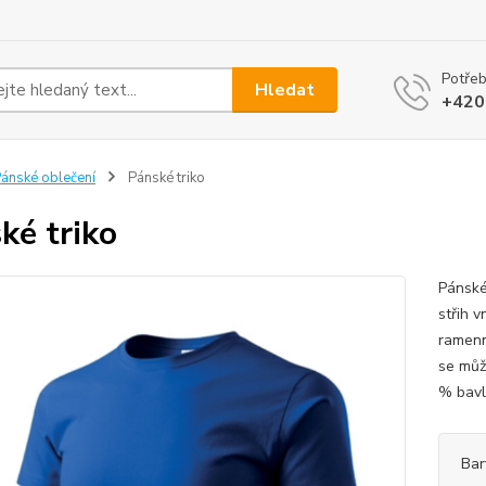
Potřeb
Hledat
+420
ánské oblečení
Pánské triko
ké triko
Pánské
střih v
ramenn
se můž
% bavln
Bar