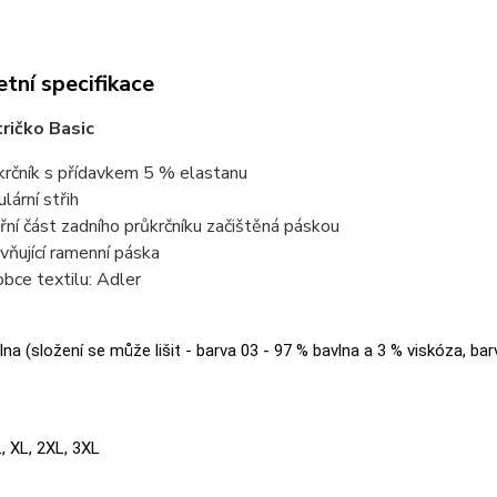
tní specifikace
ričko Basic
krčník s přídavkem 5 % elastanu
lární střih
třní část zadního průkrčníku začištěná páskou
vňující ramenní páska
obce textilu: Adler
na (složení se může lišit - barva 03 - 97 % bavlna a 3 % viskóza, bar
:
L, XL, 2XL, 3XL