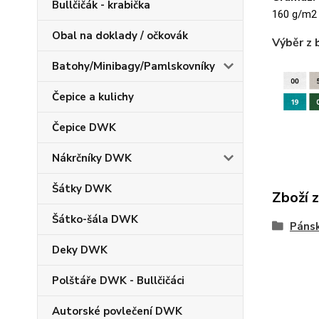
Bullčičák - krabička
160 g/m2
Obal na doklady / očkovák
Výběr z 
Batohy/Minibagy/Pamlskovníky
Čepice a kulichy
Čepice DWK
Nákrčníky DWK
Šátky DWK
Zboží 
Šátko-šála DWK
Pánsk
Deky DWK
Polštáře DWK - Bullčičáci
Autorské povlečení DWK