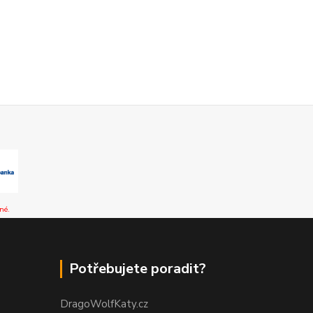
né.
Potřebujete poradit?
DragoWolfKaty.cz