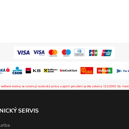
 veškeré motivy se vztahují autorská práva a jejich porušení je dle zákona 121/2000 Sb. trest
NICKÝ SERVIS
latba