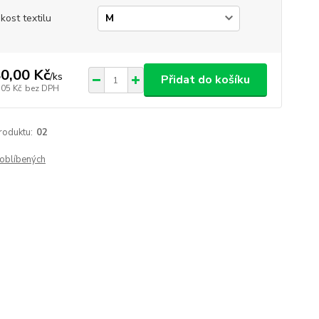
ikost textilu
0,00 Kč
/
ks
Přidat do košíku
,05 Kč
bez DPH
roduktu:
02
oblíbených