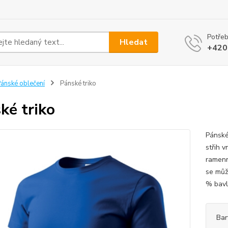
Potřeb
Hledat
+420
ánské oblečení
Pánské triko
ké triko
Pánské
střih v
ramenn
se můž
% bavln
Bar