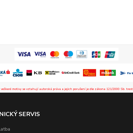
 veškeré motivy se vztahují autorská práva a jejich porušení je dle zákona 121/2000 Sb. trest
NICKÝ SERVIS
latba