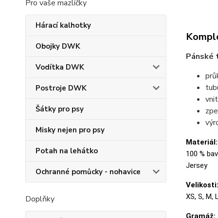
Pro vaše mazlíčky
Hárací kalhotky
Komple
Obojky DWK
Pánské t
Vodítka DWK
prů
tubu
Postroje DWK
vni
Šátky pro psy
zpe
výr
Misky nejen pro psy
Materiál:
Potah na lehátko
100 % bavl
Jersey
Ochranné pomůcky - nohavice
Velikosti
XS, S, M, 
Doplňky
Gramáž: