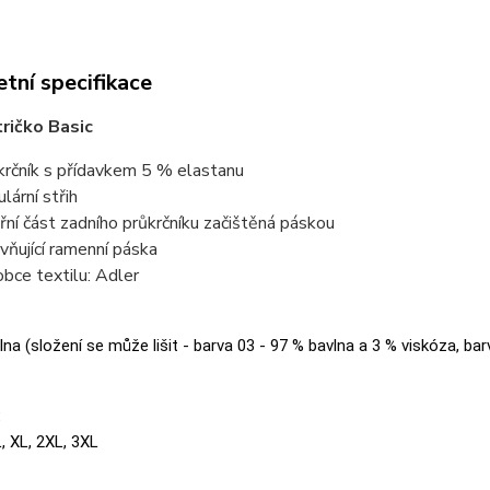
tní specifikace
ričko Basic
krčník s přídavkem 5 % elastanu
lární střih
třní část zadního průkrčníku začištěná páskou
vňující ramenní páska
obce textilu: Adler
na (složení se může lišit - barva 03 - 97 % bavlna a 3 % viskóza, bar
:
L, XL, 2XL, 3XL