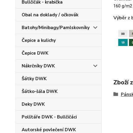
Bullčičák - krabička
160 g/m2
Obal na doklady / očkovák
Výběr z 
Batohy/Minibagy/Pamlskovníky
Čepice a kulichy
Čepice DWK
Nákrčníky DWK
Šátky DWK
Zboží 
Šátko-šála DWK
Pánsk
Deky DWK
Polštáře DWK - Bullčičáci
Autorské povlečení DWK