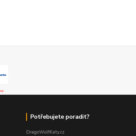
né.
Potřebujete poradit?
DragoWolfKaty.cz