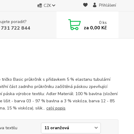
Přihlášení
CZK
ujete poradit?
0
ks
za
0,00 Kč
 731 722 844
 tričko Basic průkrčník s přídavkem 5 % elastanu tubulární
nitřní část zadního průkrčníku začištěná páskou zpevňující
í páska výrobce textilu: Adler Materiál: 100 % bavlna (složení
e lišit - barva 03 - 97 % bavlna a 3 % viskóza, barva 12 - 85
a, 15 % viskóza), silik...
celý popis
va textilu