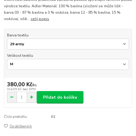
výrobce textilu: Adler Materiál: 100 % bavlna (složení se může lišit -
barva 03 - 97 % bavlna a 3 % viskóza, barva 12 - 85 % bavlna, 15 %
viskóza), silik...
celý popis
Barva textilu
Velikost textilu
380,00 Kč
/
ks
314,05 Kč
bez DPH
Přidat do košíku
Číslo produktu:
02
Do oblíbených