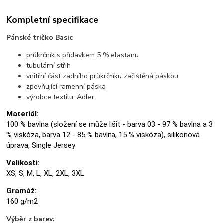
Kompletní specifikace
Pánské tričko Basic
průkrčník s přídavkem 5 % elastanu
tubulární střih
vnitřní část zadního průkrčníku začištěná páskou
zpevňující ramenní páska
výrobce textilu: Adler
Materiál:
100 % bavlna (složení se může lišit - barva 03 - 97 % bavlna a 3
% viskóza, barva 12 - 85 % bavlna, 15 % viskóza), silikonová
úprava, Single Jersey
Velikosti:
XS, S, M, L, XL, 2XL, 3XL
Gramáž:
160 g/m2
Výběr z barev: