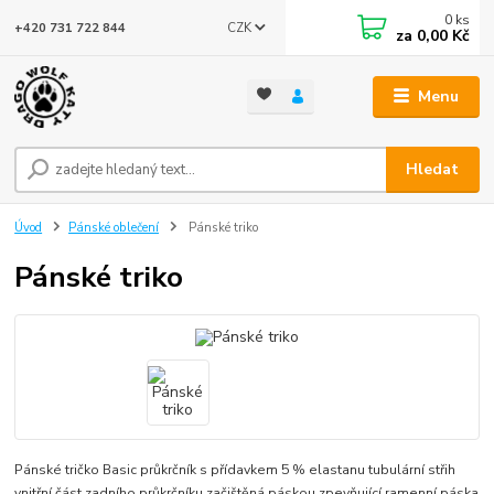
0
ks
CZK
+420 731 722 844
za
0,00 Kč
Menu
Hledat
Úvod
Pánské oblečení
Pánské triko
Pánské triko
Pánské tričko Basic průkrčník s přídavkem 5 % elastanu tubulární střih
vnitřní část zadního průkrčníku začištěná páskou zpevňující ramenní páska