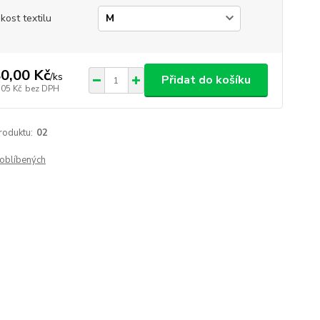
ikost textilu
0,00 Kč
/
ks
Přidat do košíku
,05 Kč
bez DPH
roduktu:
02
oblíbených