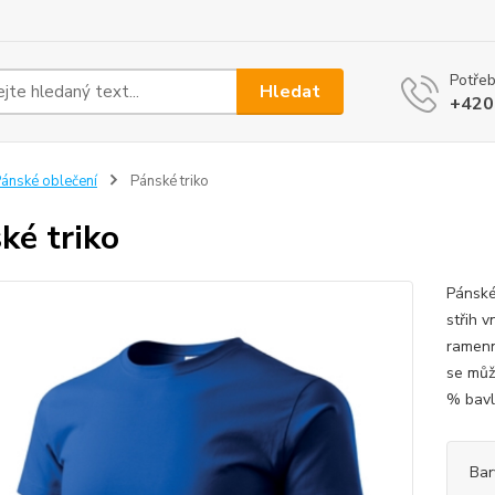
Potřeb
Hledat
+420
ánské oblečení
Pánské triko
ké triko
Pánské
střih v
ramenn
se můž
% bavln
Bar