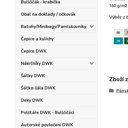
Bullčičák - krabička
160 g/m2
Obal na doklady / očkovák
Výběr z 
Batohy/Minibagy/Pamlskovníky
Čepice a kulichy
Čepice DWK
Nákrčníky DWK
Šátky DWK
Zboží 
Šátko-šála DWK
Pánsk
Deky DWK
Polštáře DWK - Bullčičáci
Autorské povlečení DWK