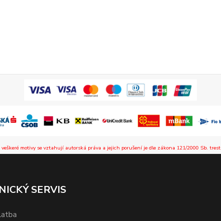
 veškeré motivy se vztahují autorská práva a jejich porušení je dle zákona 121/2000 Sb. trest
NICKÝ SERVIS
latba