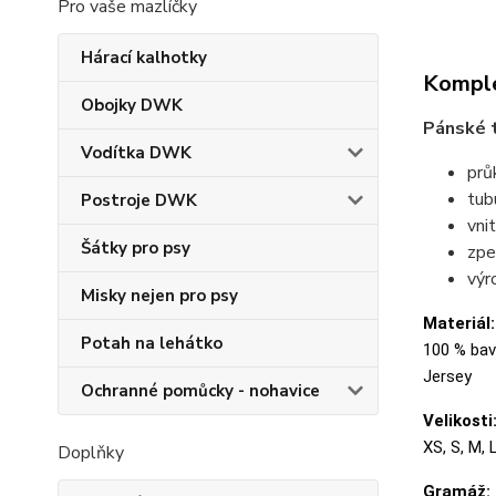
Pro vaše mazlíčky
Hárací kalhotky
Komple
Obojky DWK
Pánské t
Vodítka DWK
prů
tubu
Postroje DWK
vni
Šátky pro psy
zpe
výr
Misky nejen pro psy
Materiál:
Potah na lehátko
100 % bavl
Jersey
Ochranné pomůcky - nohavice
Velikosti
XS, S, M, 
Doplňky
Gramáž: