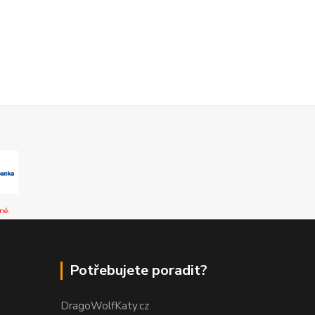
né.
Potřebujete poradit?
DragoWolfKaty.cz