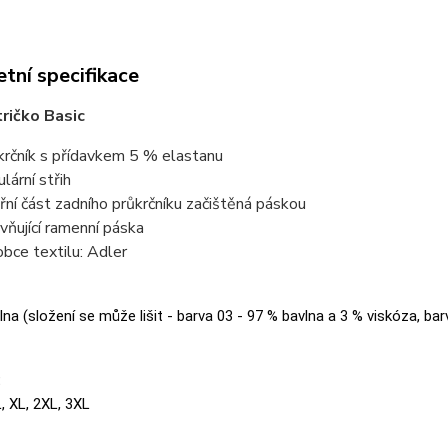
tní specifikace
ričko Basic
krčník s přídavkem 5 % elastanu
lární střih
třní část zadního průkrčníku začištěná páskou
vňující ramenní páska
obce textilu: Adler
na (složení se může lišit - barva 03 - 97 % bavlna a 3 % viskóza, bar
:
L, XL, 2XL, 3XL