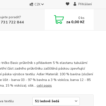
Přihlášení
CZK
ujete poradit?
0
ks
za
0,00 Kč
 731 722 844
 tričko Basic průkrčník s přídavkem 5 % elastanu tubulární
nitřní část zadního průkrčníku začištěná páskou zpevňující
í páska výrobce textilu: Adler Materiál: 100 % bavlna (složení
e lišit - barva 03 - 97 % bavlna a 3 % viskóza, barva 12 - 85
a, 15 % viskóza), silik...
celý popis
va textilu