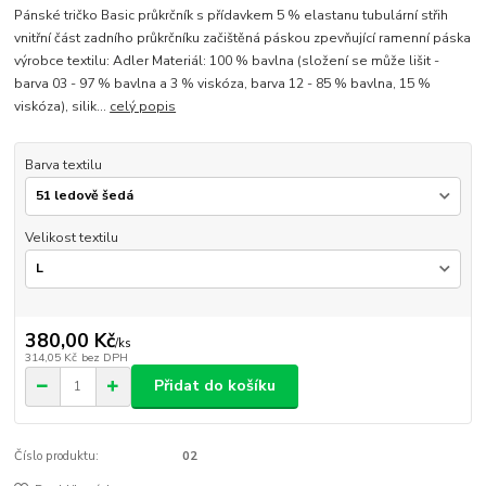
Pánské tričko Basic průkrčník s přídavkem 5 % elastanu tubulární střih
vnitřní část zadního průkrčníku začištěná páskou zpevňující ramenní páska
výrobce textilu: Adler Materiál: 100 % bavlna (složení se může lišit -
barva 03 - 97 % bavlna a 3 % viskóza, barva 12 - 85 % bavlna, 15 %
viskóza), silik...
celý popis
Barva textilu
Velikost textilu
380,00 Kč
/
ks
314,05 Kč
bez DPH
Přidat do košíku
Číslo produktu:
02