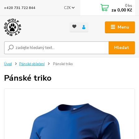
0
ks
CZK
+420 731 722 844
za
0,00 Kč
Menu
Hledat
Úvod
Pánské oblečení
Pánské triko
Pánské triko