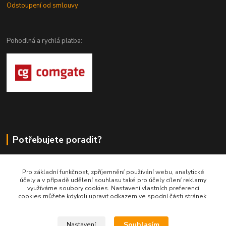
Odstoupení od smlouvy
Pohodlná a rychlá platba:
Potřebujete poradit?
DragoWolfKaty.cz
Pro základní funkčnost, zpříjemnění používání webu, analytické
účely a v případě udělení souhlasu také pro účely cílení reklamy
+420 731 722 844
využíváme soubory cookies. Nastavení vlastních preferencí
cookies můžete kdykoli upravit odkazem ve spodní části stránek.
DragoWolfKaty@seznam.cz
Souhlasím
Nastavení