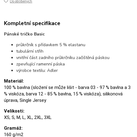
Do oblíbených
Kompletní specifikace
Pánské tričko Basic
průkrčník s přídavkem 5 % elastanu
tubulární střih
vnitřní část zadního průkrčníku začištěná páskou
zpevňující ramenní páska
výrobce textilu: Adler
Materiál:
100 % bavlna (složení se může lišit - barva 03 - 97 % bavlna a 3
% viskóza, barva 12 - 85 % bavlna, 15 % viskóza), silikonová
úprava, Single Jersey
Velikosti:
XS, S, M, L, XL, 2XL, 3XL
Gramáž:
160 g/m2