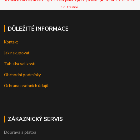
Na veškeré motivy se vztahují autorská práva a jejich porušení je dle zákona 121/2000
Sb. trestné.
DŮLEŽITÉ INFORMACE
Kontakt
Jak nakupovat
Tabulka velikostí
Obchodní podmínky
Ochrana osobních údajů
ZÁKAZNICKÝ SERVIS
Doprava a platba