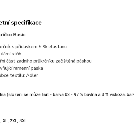
tní specifikace
ričko Basic
krčník s přídavkem 5 % elastanu
lární střih
třní část zadního průkrčníku začištěná páskou
vňující ramenní páska
obce textilu: Adler
na (složení se může lišit - barva 03 - 97 % bavlna a 3 % viskóza, bar
:
L, XL, 2XL, 3XL