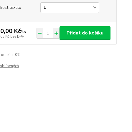
ikost textilu
0,00 Kč
/
ks
Přidat do košíku
,05 Kč
bez DPH
roduktu:
02
oblíbených