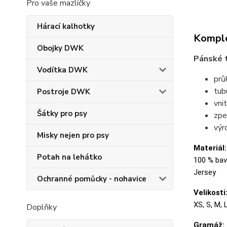
Pro vaše mazlíčky
Hárací kalhotky
Komple
Obojky DWK
Pánské t
Vodítka DWK
prů
tubu
Postroje DWK
vni
Šátky pro psy
zpe
výr
Misky nejen pro psy
Materiál:
Potah na lehátko
100 % bavl
Jersey
Ochranné pomůcky - nohavice
Velikosti
XS, S, M, 
Doplňky
Gramáž: