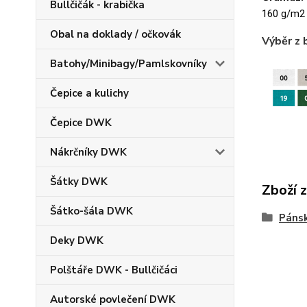
Bullčičák - krabička
160 g/m2
Obal na doklady / očkovák
Výběr z 
Batohy/Minibagy/Pamlskovníky
Čepice a kulichy
Čepice DWK
Nákrčníky DWK
Šátky DWK
Zboží 
Šátko-šála DWK
Pánsk
Deky DWK
Polštáře DWK - Bullčičáci
Autorské povlečení DWK