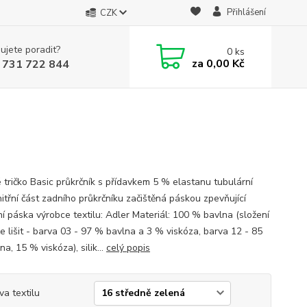
Přihlášení
CZK
ujete poradit?
0
ks
za
0,00 Kč
 731 722 844
 tričko Basic průkrčník s přídavkem 5 % elastanu tubulární
nitřní část zadního průkrčníku začištěná páskou zpevňující
í páska výrobce textilu: Adler Materiál: 100 % bavlna (složení
e lišit - barva 03 - 97 % bavlna a 3 % viskóza, barva 12 - 85
a, 15 % viskóza), silik...
celý popis
va textilu