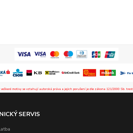
 veškeré motivy se vztahují autorská práva a jejich porušení je dle zákona 121/2000 Sb. trest
NICKÝ SERVIS
latba