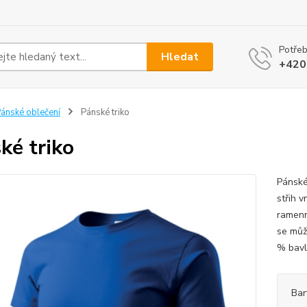
Potřeb
Hledat
+420
ánské oblečení
Pánské triko
ké triko
Pánské
střih v
ramenn
se můž
% bavln
Bar