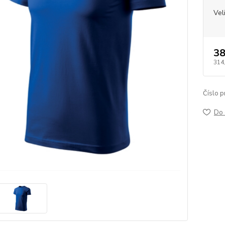
Vel
38
314
Číslo p
Do 