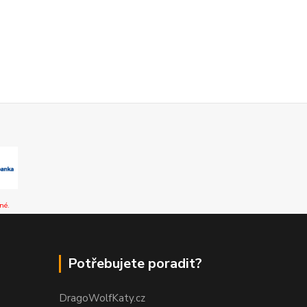
né.
Potřebujete poradit?
DragoWolfKaty.cz