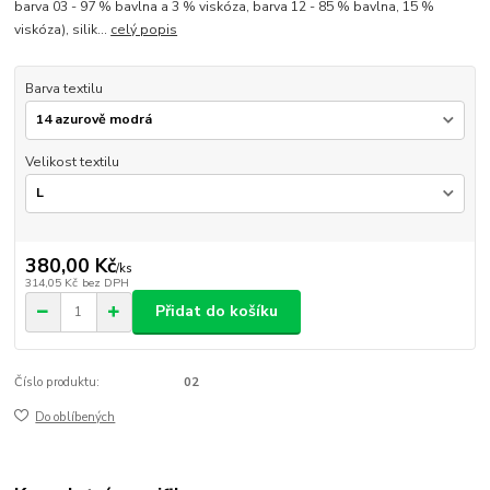
barva 03 - 97 % bavlna a 3 % viskóza, barva 12 - 85 % bavlna, 15 %
viskóza), silik...
celý popis
Barva textilu
Velikost textilu
380,00 Kč
/
ks
314,05 Kč
bez DPH
Přidat do košíku
Číslo produktu:
02
Do oblíbených