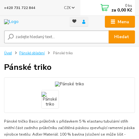
0
ks
CZK
+420 731 722 844
za
0,00 Kč
Menu
Hledat
Úvod
Pánské oblečení
Pánské triko
Pánské triko
Pánské tričko Basic průkrčník s přídavkem 5 % elastanu tubulární střih
vnitřní část zadního průkrčníku začištěná páskou zpevňující ramenní páska
výrobce textilu: Adler Materiál: 100 % bavlna (složení se může lišit -