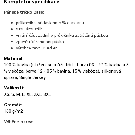
Kompletní specifikace
Pánské tričko Basic
průkrčník s přídavkem 5 % elastanu
tubulární střih
vnitřní část zadního průkrčníku začištěná páskou
zpevňující ramenní páska
výrobce textilu: Adler
Materiál:
100 % bavlna (složení se může lišit - barva 03 - 97 % bavlna a 3
% viskóza, barva 12 - 85 % bavlna, 15 % viskóza), silikonová
úprava, Single Jersey
Velikosti:
XS, S, M, L, XL, 2XL, 3XL
Gramáž:
160 g/m2
Výběr z barev: