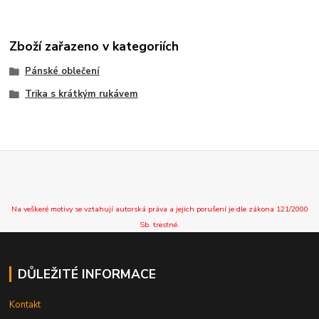
Zboží zařazeno v kategoriích
Pánské oblečení
Trika s krátkým rukávem
Na veškeré motivy se vztahují autorská práva a jejich porušení je dle zákona 121/2000
Sb. trestné.
DŮLEŽITÉ INFORMACE
Kontakt