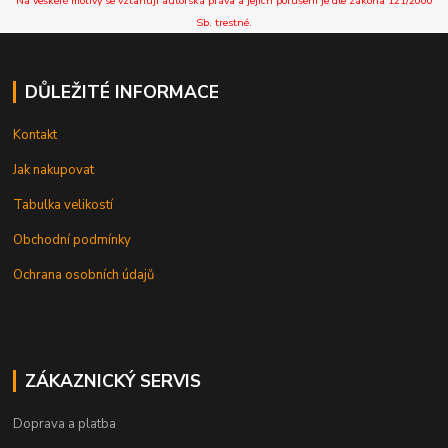
Na veškeré motivy se vztahují autorská práva a jejich porušení je dle zákona 121/2000
Sb. trestné.
DŮLEŽITÉ INFORMACE
Kontakt
Jak nakupovat
Tabulka velikostí
Obchodní podmínky
Ochrana osobních údajů
ZÁKAZNICKÝ SERVIS
Doprava a platba