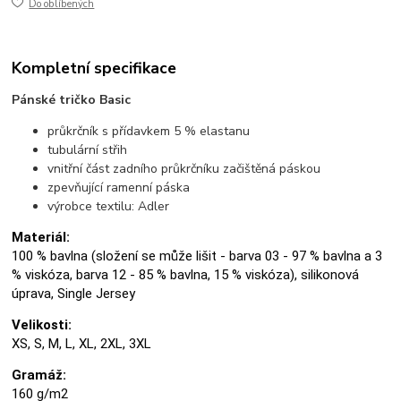
Do oblíbených
Kompletní specifikace
Pánské tričko Basic
průkrčník s přídavkem 5 % elastanu
tubulární střih
vnitřní část zadního průkrčníku začištěná páskou
zpevňující ramenní páska
výrobce textilu: Adler
Materiál:
100 % bavlna (složení se může lišit - barva 03 - 97 % bavlna a 3
% viskóza, barva 12 - 85 % bavlna, 15 % viskóza), silikonová
úprava, Single Jersey
Velikosti:
XS, S, M, L, XL, 2XL, 3XL
Gramáž:
160 g/m2