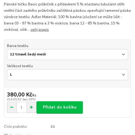
Pánské tričko Basic průkrčník s přídavkem 5 % elastanu tubulární střih
vnitřní část zadního průkrčníku začištěná páskou zpevňující ramenní páska
výrobce textilu: Adler Materiál: 100 % bavlna (složení se může lišit -
barva 03 - 97 % bavlna a 3 % viskóza, barva 12 - 85 % bavlna, 15 %
viskóza), silik...
celý popis
Barva textilu
Velikost textilu
380,00 Kč
/
ks
314,05 Kč
bez DPH
Přidat do košíku
Číslo produktu:
02