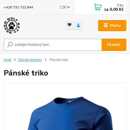
0
ks
CZK
+420 731 722 844
za
0,00 Kč
Menu
Hledat
Úvod
Pánské oblečení
Pánské triko
Pánské triko