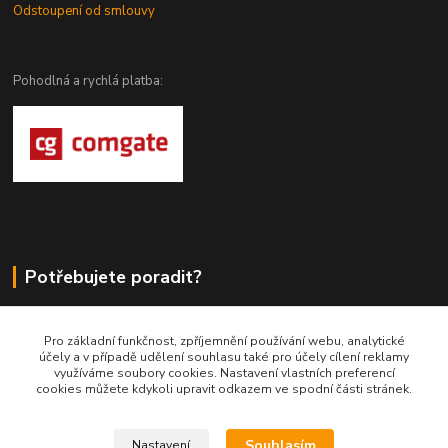
Odstoupení od smlouvy
Pohodlná a rychlá platba:
Potřebujete poradit?
DragoWolfKaty.cz
Pro základní funkčnost, zpříjemnění používání webu, analytické
účely a v případě udělení souhlasu také pro účely cílení reklamy
+420 731 722 844
využíváme soubory cookies. Nastavení vlastních preferencí
cookies můžete kdykoli upravit odkazem ve spodní části stránek.
DragoWolfKaty@seznam.cz
Souhlasím
Nastavení