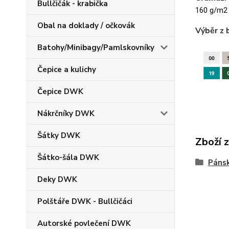
Bullčičák - krabička
160 g/m2
Obal na doklady / očkovák
Výběr z 
Batohy/Minibagy/Pamlskovníky
Čepice a kulichy
Čepice DWK
Nákrčníky DWK
Šátky DWK
Zboží 
Šátko-šála DWK
Pánsk
Deky DWK
Polštáře DWK - Bullčičáci
Autorské povlečení DWK