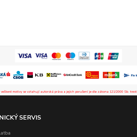
 veškeré motivy se vztahují autorská práva a jejich porušení je dle zákona 121/2000 Sb. trest
NICKÝ SERVIS
latba