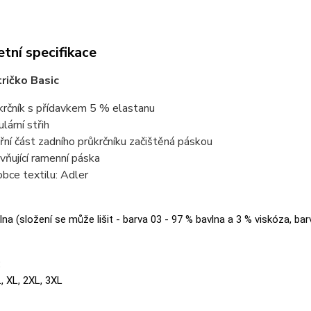
tní specifikace
ričko Basic
krčník s přídavkem 5 % elastanu
lární střih
třní část zadního průkrčníku začištěná páskou
vňující ramenní páska
obce textilu: Adler
na (složení se může lišit - barva 03 - 97 % bavlna a 3 % viskóza, bar
:
L, XL, 2XL, 3XL