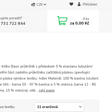
Přihlášení
CZK
ujete poradit?
0
ks
za
0,00 Kč
 731 722 844
 tričko Basic průkrčník s přídavkem 5 % elastanu tubulární
nitřní část zadního průkrčníku začištěná páskou zpevňující
í páska výrobce textilu: Adler Materiál: 100 % bavlna (složení
e lišit - barva 03 - 97 % bavlna a 3 % viskóza, barva 12 - 85
a, 15 % viskóza), silik...
celý popis
va textilu