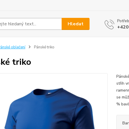
Potřeb
Hledat
+420
ánské oblečení
Pánské triko
ké triko
Pánské
střih v
ramenn
se můž
% bavln
Bar