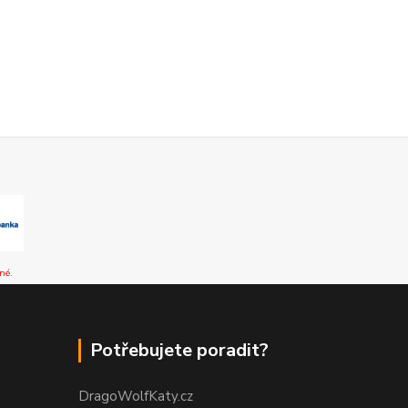
né.
Potřebujete poradit?
DragoWolfKaty.cz