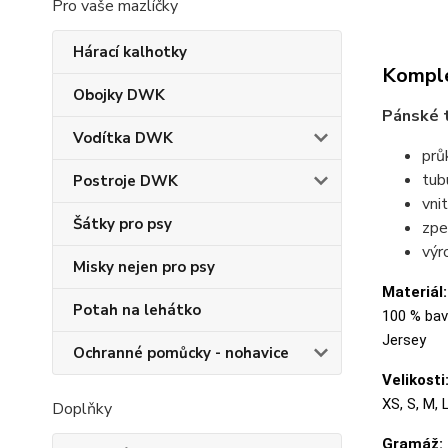
Pro vaše mazlíčky
Hárací kalhotky
Komple
Obojky DWK
Pánské t
Vodítka DWK
prů
tubu
Postroje DWK
vni
Šátky pro psy
zpe
výr
Misky nejen pro psy
Materiál:
Potah na lehátko
100 % bavl
Jersey
Ochranné pomůcky - nohavice
Velikosti
XS, S, M, 
Doplňky
Gramáž: