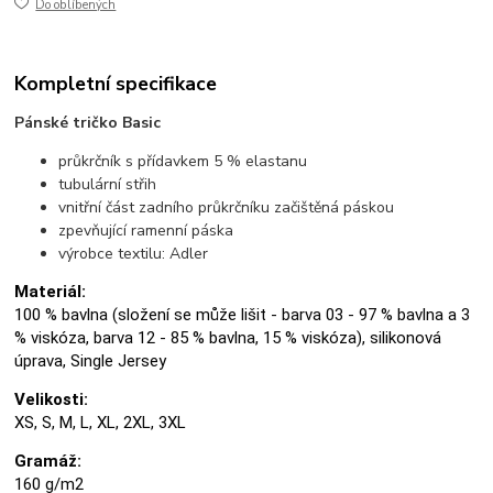
Do oblíbených
Kompletní specifikace
Pánské tričko Basic
průkrčník s přídavkem 5 % elastanu
tubulární střih
vnitřní část zadního průkrčníku začištěná páskou
zpevňující ramenní páska
výrobce textilu: Adler
Materiál:
100 % bavlna (složení se může lišit - barva 03 - 97 % bavlna a 3
% viskóza, barva 12 - 85 % bavlna, 15 % viskóza), silikonová
úprava, Single Jersey
Velikosti:
XS, S, M, L, XL, 2XL, 3XL
Gramáž:
160 g/m2