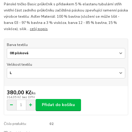
Pánské tričko Basic průkrčník s přídavkem 5 % elastanu tubulární střih
vnitřní část zadního průkrčníku začištěná páskou zpevňující ramenní páska
výrobce textilu: Adler Materiál: 100 % bavlna (složení se může lišit -
barva 03 - 97 % bavlna a 3 % viskóza, barva 12 - 85 % bavlna, 15 %
viskóza), silik...
celý popis
Barva textilu
Velikost textilu
380,00 Kč
/
ks
314,05 Kč
bez DPH
Přidat do košíku
Číslo produktu:
02