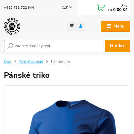
0
ks
CZK
+420 731 722 844
za
0,00 Kč
Menu
Hledat
Úvod
Pánské oblečení
Pánské triko
Pánské triko