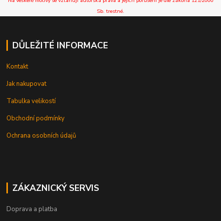
Na veškeré motivy se vztahují autorská práva a jejich porušení je dle zákona 121/2000
Sb. trestné.
DŮLEŽITÉ INFORMACE
Kontakt
Jak nakupovat
Tabulka velikostí
Obchodní podmínky
Ochrana osobních údajů
ZÁKAZNICKÝ SERVIS
Doprava a platba