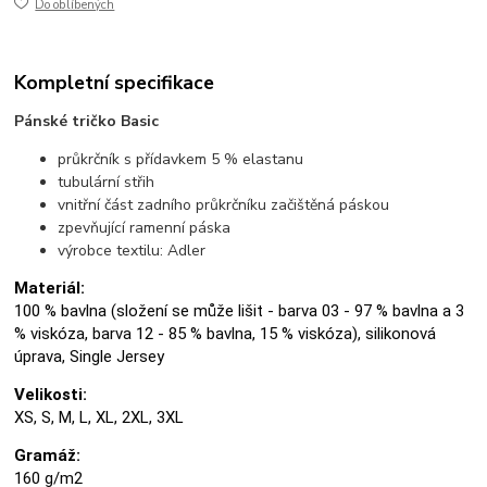
Do oblíbených
Kompletní specifikace
Pánské tričko Basic
průkrčník s přídavkem 5 % elastanu
tubulární střih
vnitřní část zadního průkrčníku začištěná páskou
zpevňující ramenní páska
výrobce textilu: Adler
Materiál:
100 % bavlna (složení se může lišit - barva 03 - 97 % bavlna a 3
% viskóza, barva 12 - 85 % bavlna, 15 % viskóza), silikonová
úprava, Single Jersey
Velikosti:
XS, S, M, L, XL, 2XL, 3XL
Gramáž:
160 g/m2