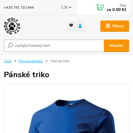
0
ks
CZK
+420 731 722 844
za
0,00 Kč
Menu
Hledat
Úvod
Pánské oblečení
Pánské triko
Pánské triko