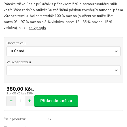
Pánské tričko Basic průkrčník s přídavkem 5 % elastanu tubulární střih
vnitřní část zadního průkrčníku začištěná páskou zpevňující ramenní páska
výrobce textilu: Adler Materiál: 100 % bavlna (složení se může lišit -
barva 03 - 97 % bavlna a 3 % viskóza, barva 12 - 85 % bavlna, 15 %
viskóza), silik...
celý popis
Barva textilu
Velikost textilu
380,00 Kč
/
ks
314,05 Kč
bez DPH
Přidat do košíku
Číslo produktu:
02