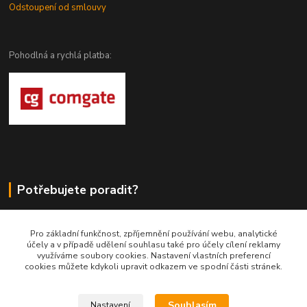
Odstoupení od smlouvy
Pohodlná a rychlá platba:
Potřebujete poradit?
DragoWolfKaty.cz
Pro základní funkčnost, zpříjemnění používání webu, analytické
účely a v případě udělení souhlasu také pro účely cílení reklamy
+420 731 722 844
využíváme soubory cookies. Nastavení vlastních preferencí
cookies můžete kdykoli upravit odkazem ve spodní části stránek.
DragoWolfKaty@seznam.cz
Souhlasím
Nastavení