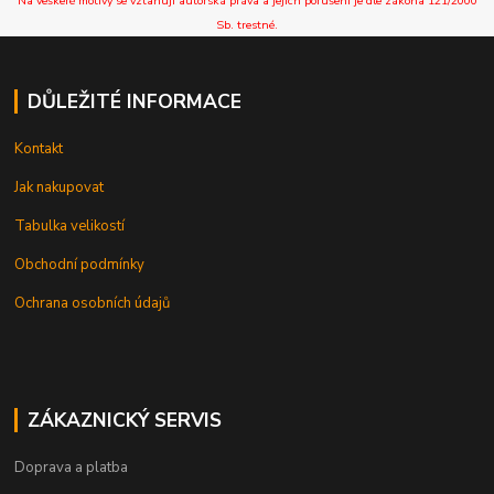
Na veškeré motivy se vztahují autorská práva a jejich porušení je dle zákona 121/2000
Sb. trestné.
DŮLEŽITÉ INFORMACE
Kontakt
Jak nakupovat
Tabulka velikostí
Obchodní podmínky
Ochrana osobních údajů
ZÁKAZNICKÝ SERVIS
Doprava a platba