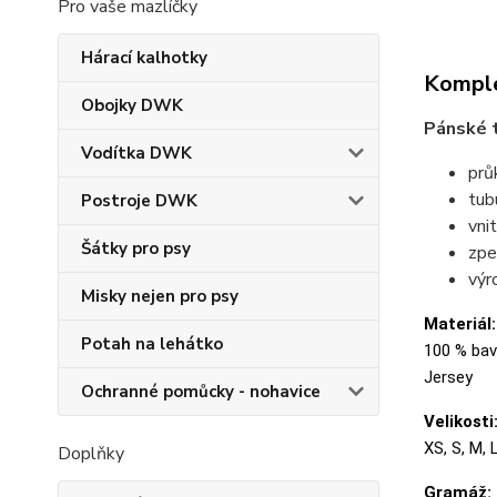
Pro vaše mazlíčky
Hárací kalhotky
Komple
Obojky DWK
Pánské t
Vodítka DWK
prů
tubu
Postroje DWK
vni
Šátky pro psy
zpe
výr
Misky nejen pro psy
Materiál:
Potah na lehátko
100 % bavl
Jersey
Ochranné pomůcky - nohavice
Velikosti
XS, S, M, 
Doplňky
Gramáž: