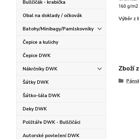
Bullčičák - krabička
160 g/m2
Obal na doklady / očkovák
Výběr z 
Batohy/Minibagy/Pamlskovníky
Čepice a kulichy
Čepice DWK
Zboží 
Nákrčníky DWK
Pánsk
Šátky DWK
Šátko-šála DWK
Deky DWK
Polštáře DWK - Bullčičáci
Autorské povlečení DWK