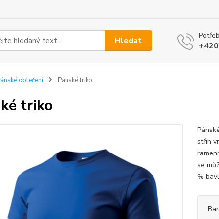
Potřeb
Hledat
+420
ánské oblečení
Pánské triko
ké triko
Pánské
střih v
ramenn
se můž
% bavln
Bar