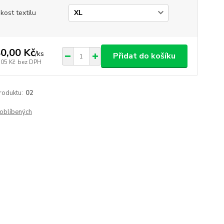
ikost textilu
0,00 Kč
/
ks
Přidat do košíku
,05 Kč
bez DPH
roduktu:
02
oblíbených