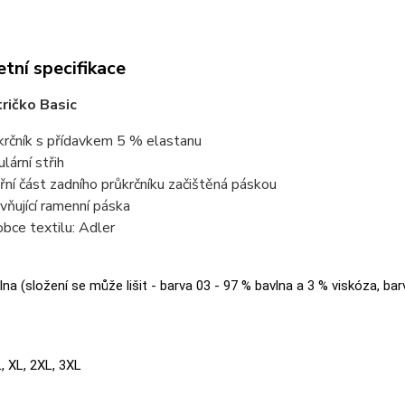
tní specifikace
ričko Basic
krčník s přídavkem 5 % elastanu
lární střih
třní část zadního průkrčníku začištěná páskou
vňující ramenní páska
obce textilu: Adler
na (složení se může lišit - barva 03 - 97 % bavlna a 3 % viskóza, bar
:
L, XL, 2XL, 3XL