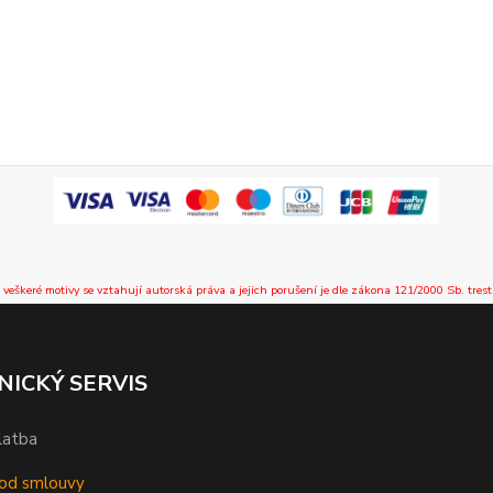
 veškeré motivy se vztahují autorská práva a jejich porušení je dle zákona 121/2000 Sb. trest
NICKÝ SERVIS
latba
od smlouvy