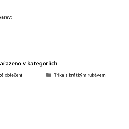
barev:
zařazeno v kategoriích
é oblečení
Trika s krátkým rukávem