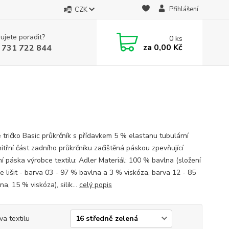
Přihlášení
CZK
ujete poradit?
0
ks
za
0,00 Kč
 731 722 844
 tričko Basic průkrčník s přídavkem 5 % elastanu tubulární
nitřní část zadního průkrčníku začištěná páskou zpevňující
í páska výrobce textilu: Adler Materiál: 100 % bavlna (složení
e lišit - barva 03 - 97 % bavlna a 3 % viskóza, barva 12 - 85
a, 15 % viskóza), silik...
celý popis
va textilu