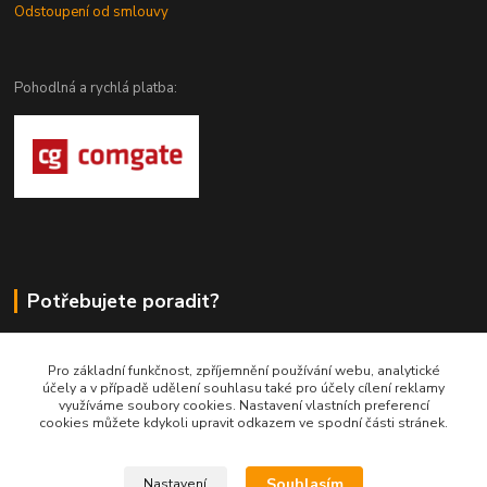
Odstoupení od smlouvy
Pohodlná a rychlá platba:
Potřebujete poradit?
DragoWolfKaty.cz
Pro základní funkčnost, zpříjemnění používání webu, analytické
účely a v případě udělení souhlasu také pro účely cílení reklamy
+420 731 722 844
využíváme soubory cookies. Nastavení vlastních preferencí
cookies můžete kdykoli upravit odkazem ve spodní části stránek.
DragoWolfKaty@seznam.cz
Souhlasím
Nastavení