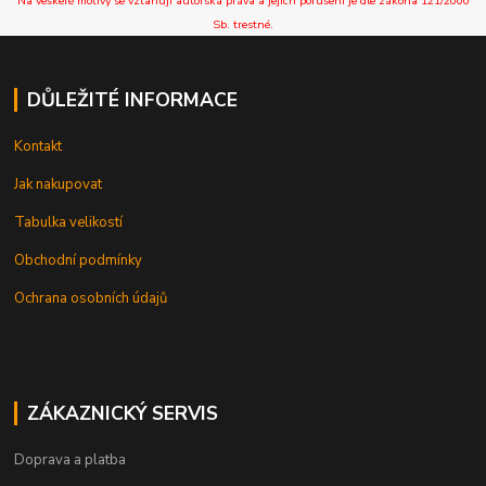
Na veškeré motivy se vztahují autorská práva a jejich porušení je dle zákona 121/2000
Sb. trestné.
DŮLEŽITÉ INFORMACE
Kontakt
Jak nakupovat
Tabulka velikostí
Obchodní podmínky
Ochrana osobních údajů
ZÁKAZNICKÝ SERVIS
Doprava a platba