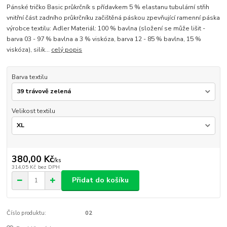
Pánské tričko Basic průkrčník s přídavkem 5 % elastanu tubulární střih
vnitřní část zadního průkrčníku začištěná páskou zpevňující ramenní páska
výrobce textilu: Adler Materiál: 100 % bavlna (složení se může lišit -
barva 03 - 97 % bavlna a 3 % viskóza, barva 12 - 85 % bavlna, 15 %
viskóza), silik...
celý popis
Barva textilu
Velikost textilu
380,00 Kč
/
ks
314,05 Kč
bez DPH
Přidat do košíku
Číslo produktu:
02