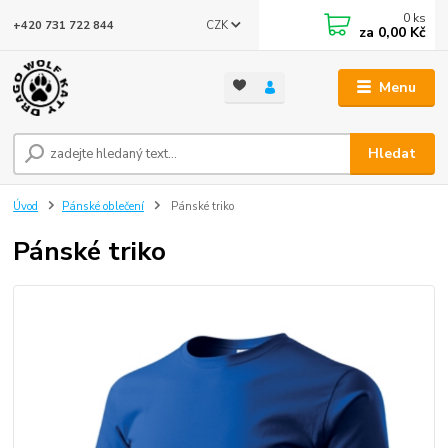
0
ks
CZK
+420 731 722 844
za
0,00 Kč
Menu
Hledat
Úvod
Pánské oblečení
Pánské triko
Pánské triko