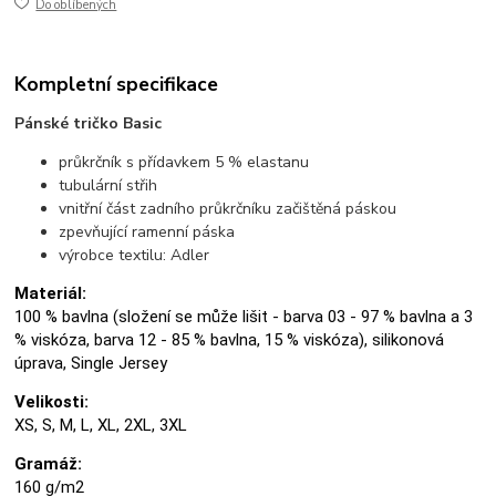
Do oblíbených
Kompletní specifikace
Pánské tričko Basic
průkrčník s přídavkem 5 % elastanu
tubulární střih
vnitřní část zadního průkrčníku začištěná páskou
zpevňující ramenní páska
výrobce textilu: Adler
Materiál:
100 % bavlna (složení se může lišit - barva 03 - 97 % bavlna a 3
% viskóza, barva 12 - 85 % bavlna, 15 % viskóza), silikonová
úprava, Single Jersey
Velikosti:
XS, S, M, L, XL, 2XL, 3XL
Gramáž:
160 g/m2